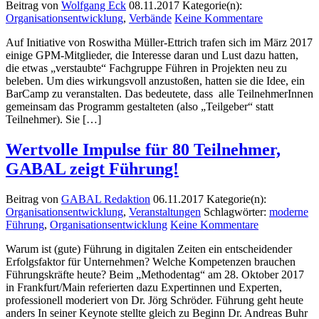
Beitrag von
Wolfgang Eck
08.11.2017
Kategorie(n):
Organisationsentwicklung
,
Verbände
Keine Kommentare
Auf Initiative von Roswitha Müller-Ettrich trafen sich im März 2017
einige GPM-Mitglieder, die Interesse daran und Lust dazu hatten,
die etwas „verstaubte“ Fachgruppe Führen in Projekten neu zu
beleben. Um dies wirkungsvoll anzustoßen, hatten sie die Idee, ein
BarCamp zu veranstalten. Das bedeutete, dass alle TeilnehmerInnen
gemeinsam das Programm gestalteten (also „Teilgeber“ statt
Teilnehmer). Sie […]
Wertvolle Impulse für 80 Teilnehmer,
GABAL zeigt Führung!
Beitrag von
GABAL Redaktion
06.11.2017
Kategorie(n):
Organisationsentwicklung
,
Veranstaltungen
Schlagwörter:
moderne
Führung
,
Organisationsentwicklung
Keine Kommentare
Warum ist (gute) Führung in digitalen Zeiten ein entscheidender
Erfolgsfaktor für Unternehmen? Welche Kompetenzen brauchen
Führungskräfte heute? Beim „Methodentag“ am 28. Oktober 2017
in Frankfurt/Main referierten dazu Expertinnen und Experten,
professionell moderiert von Dr. Jörg Schröder. Führung geht heute
anders In seiner Keynote stellte gleich zu Beginn Dr. Andreas Buhr