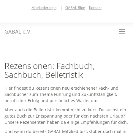
Skip
Mitgliederlogin
|
GABAL Blog
Kontakt
to
main
content
GABAL e.V.
Toggl
navig
Rezensionen: Fachbuch,
Sachbuch, Belletristik
Hier findest du Rezensionen neu erschienener Fach- und
Sachbücher zum Thema Führung und Zukunftsfähigkeit,
beruflicher Erfolg und persönliches Wachstum.
Aber auch die Belletristik kommt nicht zu kurz. Du suchst ein
gutes Buch zur Entspannung oder für den nächsten Urlaub?
Unsere Rezensenten haben da einige Empfehlungen für dich.
Und wenn du bereits GABAL Mitglied bist, stöber doch mal in