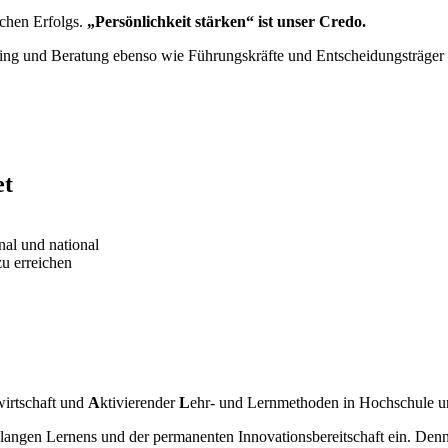
ichen Erfolgs.
„Persönlichkeit stärken“ ist unser Credo.
 und Beratung ebenso wie Führungskräfte und Entscheidungsträger – M
et
nal und national
u erreichen
wirtschaft und
A
ktivierender
L
ehr- und Lernmethoden in Hochschule un
slangen Lernens und der permanenten Innovationsbereitschaft ein. De