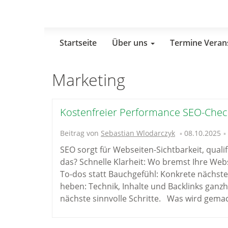
Skip
to
main
content
Startseite
Über uns
Termine Veran
Marketing
Kostenfreier Performance SEO-Check
Beitrag von
Sebastian Wlodarczyk
08.10.2025
SEO sorgt für Webseiten-Sichtbarkeit, quali
das? Schnelle Klarheit: Wo bremst Ihre Websi
To-dos statt Bauchgefühl: Konkrete nächste
heben: Technik, Inhalte und Backlinks ganzh
nächste sinnvolle Schritte. Was wird gema