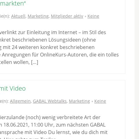
rmarkten“
ie(n):
Aktuell
,
Marketing
,
Mitglieder aktiv
Keine
erlinkt zur Einleitung im Internet – im Stil des
konkret beschriebenen Lösungsideen (ohne
ng mit 24 weiteren konkret beschriebenen
Anregungen für OnlineKurs-Autoren, die ein tolles
ellen wollen, […]
mit Video
e(n):
Allgemein
,
GABAL Webtalks
,
Marketing
Keine
hierzulande (noch) wenig verbreitete Art der
m 18.06.2021, 11:00 Uhr, zum nächsten GABAL
nsprache mit Video Du lernst, wie du dich mit