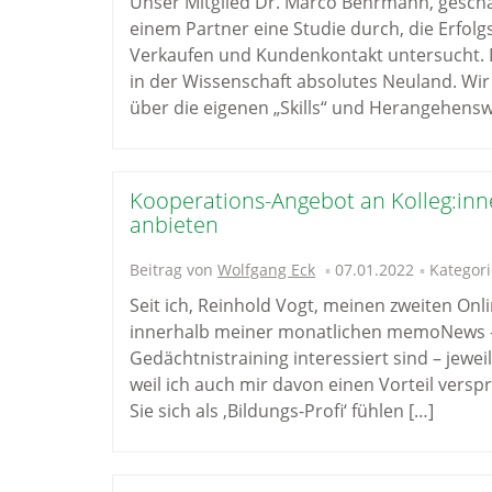
Unser Mitglied Dr. Marco Behrmann, geschä
einem Partner eine Studie durch, die Erf
Verkaufen und Kundenkontakt untersucht. D
in der Wissenschaft absolutes Neuland. Wi
über die eigenen „Skills“ und Herangehens
Kooperations-Angebot an Kolleg:inn
anbieten
Beitrag von
Wolfgang Eck
07.01.2022
Kategori
Seit ich, Reinhold Vogt, meinen zweiten Onli
innerhalb meiner monatlichen memoNews – 
Gedächtnistraining interessiert sind – jewe
weil ich auch mir davon einen Vorteil versp
Sie sich als ‚Bildungs-Profi‘ fühlen […]