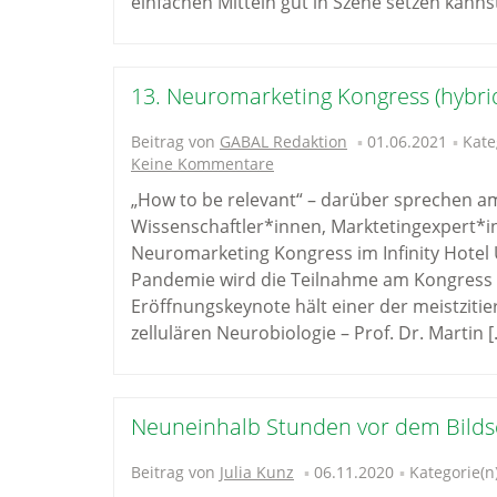
einfachen Mitteln gut in Szene setzen kannst
13. Neuromarketing Kongress (hybrid
Beitrag von
GABAL Redaktion
01.06.2021
Kate
Keine Kommentare
„How to be relevant“ – darüber sprechen a
Wissenschaftler*innen, Marktetingexpert*i
Neuromarketing Kongress im Infinity Hotel 
Pandemie wird die Teilnahme am Kongress a
Eröffnungskeynote hält einer der meistzit
zellulären Neurobiologie – Prof. Dr. Martin 
Neuneinhalb Stunden vor dem Bild
Beitrag von
Julia Kunz
06.11.2020
Kategorie(n