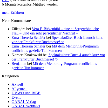
6 Monate kostenlos Mitglied werden.
mehr Erfahren
Neue Kommentare
Zillegöre
bei
Vera F. Birkenbihl – eine außergewöhnliche
Frau – Und ein sehr persönlicher Nachruf –
Erna Theresia Schäfer
bei
Spektakulärer Buch-Launch kurz
vor der Frankfurter Buchmesse! ✨
Erna Theresia Schäfer
bei
Mit dem Mentoring-Programm
endlich ins gezielte Tun kommen
Norbert Knakowski
bei
Spektakulärer Buch-Launch kurz vor
der Frankfurter Buchmesse! ✨
Benjamin
bei
Mit dem Mentoring-Programm endlich ins
gezielte Tun kommen
Kategorien
Aktuell
Allgemein
DVWO und BiBB
Event
GABAL Verlag
GABAL Webtalks