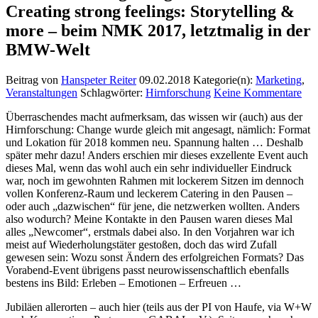
Creating strong feelings: Storytelling &
more – beim NMK 2017, letztmalig in der
BMW-Welt
Beitrag von
Hanspeter Reiter
09.02.2018
Kategorie(n):
Marketing
,
Veranstaltungen
Schlagwörter:
Hirnforschung
Keine Kommentare
Überraschendes macht aufmerksam, das wissen wir (auch) aus der
Hirnforschung: Change wurde gleich mit angesagt, nämlich: Format
und Lokation für 2018 kommen neu. Spannung halten … Deshalb
später mehr dazu! Anders erschien mir dieses exzellente Event auch
dieses Mal, wenn das wohl auch ein sehr individueller Eindruck
war, noch im gewohnten Rahmen mit lockerem Sitzen im dennoch
vollen Konferenz-Raum und leckerem Catering in den Pausen –
oder auch „dazwischen“ für jene, die netzwerken wollten. Anders
also wodurch? Meine Kontakte in den Pausen waren dieses Mal
alles „Newcomer“, erstmals dabei also. In den Vorjahren war ich
meist auf Wiederholungstäter gestoßen, doch das wird Zufall
gewesen sein: Wozu sonst Ändern des erfolgreichen Formats? Das
Vorabend-Event übrigens passt neurowissenschaftlich ebenfalls
bestens ins Bild: Erleben – Emotionen – Erfreuen …
Jubiläen allerorten – auch hier (teils aus der PI von Haufe, via W+W