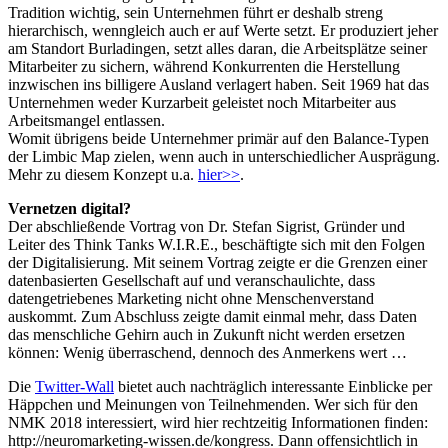
Tradition wichtig, sein Unternehmen führt er deshalb streng
hierarchisch, wenngleich auch er auf Werte setzt. Er produziert jeher
am Standort Burladingen, setzt alles daran, die Arbeitsplätze seiner
Mitarbeiter zu sichern, während Konkurrenten die Herstellung
inzwischen ins billigere Ausland verlagert haben. Seit 1969 hat das
Unternehmen weder Kurzarbeit geleistet noch Mitarbeiter aus
Arbeitsmangel entlassen.
Womit übrigens beide Unternehmer primär auf den Balance-Typen
der Limbic Map zielen, wenn auch in unterschiedlicher Ausprägung.
Mehr zu diesem Konzept u.a.
hier>>
.
Vernetzen digital?
Der abschließende Vortrag von Dr. Stefan Sigrist, Gründer und
Leiter des Think Tanks W.I.R.E., beschäftigte sich mit den Folgen
der Digitalisierung. Mit seinem Vortrag zeigte er die Grenzen einer
datenbasierten Gesellschaft auf und veranschaulichte, dass
datengetriebenes Marketing nicht ohne Menschenverstand
auskommt. Zum Abschluss zeigte damit einmal mehr, dass Daten
das menschliche Gehirn auch in Zukunft nicht werden ersetzen
können: Wenig überraschend, dennoch des Anmerkens wert …
Die
Twitter-Wall
bietet auch nachträglich interessante Einblicke per
Häppchen und Meinungen von Teilnehmenden. Wer sich für den
NMK 2018 interessiert, wird hier rechtzeitig Informationen finden:
http://neuromarketing-wissen.de/kongress. Dann offensichtlich in