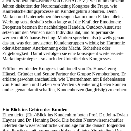
auch Kooperations-Partner von GABAL e.V.): Seit nunmehr zehn
Jahren diskutiert der Neuromarketing Kongress die Frage, wie
Kaufentscheidungsprozesse im Kundengehirn ablaufen. Denn
Marken und Unternehmen überzeugen kaum durch Fakten allein.
Werbung setzt deshalb schon lange auf die Kraft der Emotionen:
Drogerien betonen ihr nachhaltiges Handeln, Outdoor-Ausrüster
setzen auf den Wunsch nach Individualität, und Supermärkte
werben mit Zuhause-Feeling. Marken sprechen also jeweils genau
das an, was den anvisierten Kundengruppen wichtig ist: Harmonie
oder Abenteuer, Anerkennung oder Macht, Sicherheit oder
Zugehörigkeit. Damit verfolgen sie eine konsequent wertebasierte
Marketingstrategie – so auch der Untertitel des Kongresses.
Eröffnet wurde der Kongress traditionell von Dr. Hans-Georg
Häusel, Gründer und Senior Partner der Gruppe Nymphenburg. Er
erklärte gewohnt anschaulich, wie Unternehmen mit Erlebenlassen
von Emotionen und Leben von Werten Orientierung bieten können
und es genau damit schaffen, Kundenherzen (langfristig) zu erobern.
Ein Blick ins Gehirn des Kunden
Einen tiefen (Ein-)Blick ins Kundenhirn boten Prof. Dr. John-Dylan
Haynes und Dr. Henning Beck. Die beiden Neurowissenschaftler
lieferten die wissenschaftliche Grundlage für die danach folgenden
Best Practices, mit besonderem Fokus auf gutes Storytelling: Der