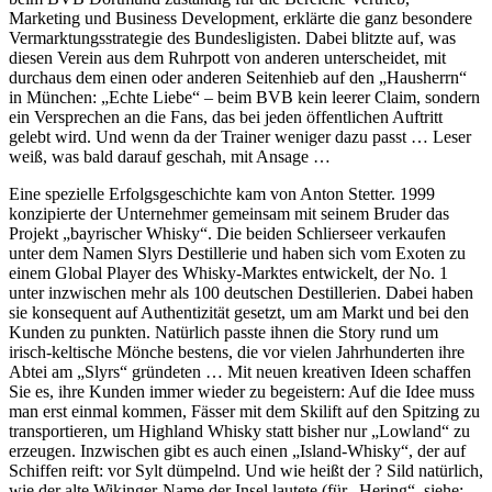
Marketing und Business Development, erklärte die ganz besondere
Vermarktungsstrategie des Bundesligisten. Dabei blitzte auf, was
diesen Verein aus dem Ruhrpott von anderen unterscheidet, mit
durchaus dem einen oder anderen Seitenhieb auf den „Hausherrn“
in München: „Echte Liebe“ – beim BVB kein leerer Claim, sondern
ein Versprechen an die Fans, das bei jeden öffentlichen Auftritt
gelebt wird. Und wenn da der Trainer weniger dazu passt … Leser
weiß, was bald darauf geschah, mit Ansage …
Eine spezielle Erfolgsgeschichte kam von Anton Stetter. 1999
konzipierte der Unternehmer gemeinsam mit seinem Bruder das
Projekt „bayrischer Whisky“. Die beiden Schlierseer verkaufen
unter dem Namen Slyrs Destillerie und haben sich vom Exoten zu
einem Global Player des Whisky-Marktes entwickelt, der No. 1
unter inzwischen mehr als 100 deutschen Destillerien. Dabei haben
sie konsequent auf Authentizität gesetzt, um am Markt und bei den
Kunden zu punkten. Natürlich passte ihnen die Story rund um
irisch-keltische Mönche bestens, die vor vielen Jahrhunderten ihre
Abtei am „Slyrs“ gründeten … Mit neuen kreativen Ideen schaffen
Sie es, ihre Kunden immer wieder zu begeistern: Auf die Idee muss
man erst einmal kommen, Fässer mit dem Skilift auf den Spitzing zu
transportieren, um Highland Whisky statt bisher nur „Lowland“ zu
erzeugen. Inzwischen gibt es auch einen „Island-Whisky“, der auf
Schiffen reift: vor Sylt dümpelnd. Und wie heißt der ? Sild natürlich,
wie der alte Wikinger-Name der Insel lautete (für „Hering“, siehe: