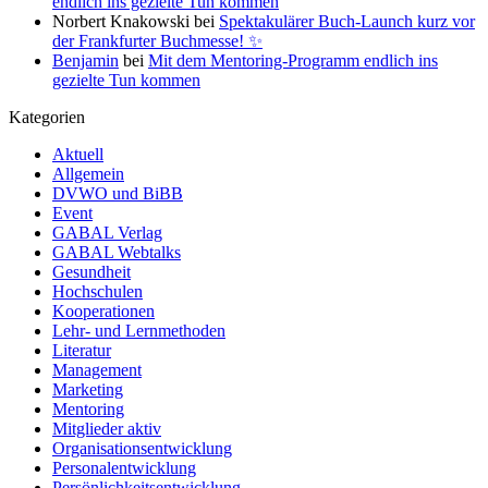
endlich ins gezielte Tun kommen
Norbert Knakowski
bei
Spektakulärer Buch-Launch kurz vor
der Frankfurter Buchmesse! ✨
Benjamin
bei
Mit dem Mentoring-Programm endlich ins
gezielte Tun kommen
Kategorien
Aktuell
Allgemein
DVWO und BiBB
Event
GABAL Verlag
GABAL Webtalks
Gesundheit
Hochschulen
Kooperationen
Lehr- und Lernmethoden
Literatur
Management
Marketing
Mentoring
Mitglieder aktiv
Organisationsentwicklung
Personalentwicklung
Persönlichkeitsentwicklung