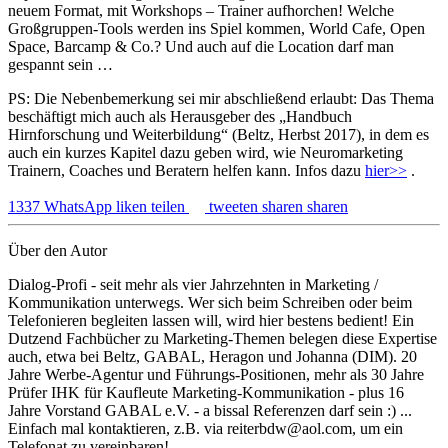
neuem Format, mit Workshops – Trainer aufhorchen! Welche
Großgruppen-Tools werden ins Spiel kommen, World Cafe, Open
Space, Barcamp & Co.? Und auch auf die Location darf man
gespannt sein …
PS: Die Nebenbemerkung sei mir abschließend erlaubt: Das Thema
beschäftigt mich auch als Herausgeber des „Handbuch
Hirnforschung und Weiterbildung“ (Beltz, Herbst 2017), in dem es
auch ein kurzes Kapitel dazu geben wird, wie Neuromarketing
Trainern, Coaches und Beratern helfen kann. Infos dazu
hier>>
.
1337
WhatsApp
liken
teilen
tweeten
sharen
sharen
Über den Autor
Dialog-Profi - seit mehr als vier Jahrzehnten in Marketing /
Kommunikation unterwegs. Wer sich beim Schreiben oder beim
Telefonieren begleiten lassen will, wird hier bestens bedient! Ein
Dutzend Fachbücher zu Marketing-Themen belegen diese Expertise
auch, etwa bei Beltz, GABAL, Heragon und Johanna (DIM). 20
Jahre Werbe-Agentur und Führungs-Positionen, mehr als 30 Jahre
Prüfer IHK für Kaufleute Marketing-Kommunikation - plus 16
Jahre Vorstand GABAL e.V. - a bissal Referenzen darf sein :) ...
Einfach mal kontaktieren, z.B. via reiterbdw@aol.com, um ein
Telefonat zu vereinbaren!