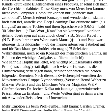
Kunde kauft keine Eigenschaften eines Produkts, er sehnt sich nach
der Geschichte dahinter. Diese Story muss von Menschen kommen,
nicht vom Computer. Computer können nur „schnell“ statt
„emotional“. Mensch erlernt Konzepte und wendet sie an, skaliert
breit statt tief, anstelle von Deep Learning: Das erinnerte mich (als
Linguist) an meine Tochter und ihren Spracherwerb (OMG – bald
30 Jahre her …): Das Wort „Kran“ hat sie konzeptuell vorüber
gehend übertragen auf alles „hoch oben“, z.B.: Strom-Kabel …
(N.B. Eines ihrer ersten Worte nach Mama (tja…) und Papa war
übrigens „Enzyklopädie“ – ob das meiner intensiven Tätigkeit mit
und für Brockhaus geschuldet sein mag ;-) ?! Selektive
Wahrnehmung, noch so ein Konzept des menschlichen Gehirns, im
Rahmen der wichtigen Aufgabe, zu filtern nämlich!)
Wie sehr die Haptik uns leitet, wie wichtig Multisensuales durch
Print (also: analog!) statt digital nach wie vor ist, was uns die
Hirnforschung dazu sagen kann, darüber berichteten die beiden
folgenden Rerenten. Nach diesesm Zwischenspiel vonseiten des
Mitveranstalters Gruppe Nymphenburg (Vorstand Bernd Weber zu
Marken-Werten) und des Münchner Werber-Magazins W&V-
Chefredakteurs Dr. Jochen Kalka mit launig-augenzwinkernder
Präsentation zu Erlebnis – und Werte-Welten ging es dann weiter
mit Anwender-Beispielen aus Unternehmen:
Mehr Emotion als beim Profi-Fußball geht kaum: Carsten Cramer,
beim BVB Dortmund zuständig für die Bereiche Vertrieb,