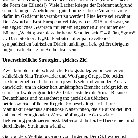
die Form des Eilands!). Viele Lacher kriegte der Referent aufgrund
seiner launigen Anekdoten – gute Laune ist beste Voraussetzung
dafür, im Gedächtnis verankert zu werden! Eine letzte sei erwähnt:
Den Award als Best European Whisky gab es 2015, und zwar, so
ein angebliches Gespräch mit einem englischen Juror hinter der
Bühne: „Wichtig war, dass ihr keine Schotten seid!“ – ähäm, *grins*
… Dass Stettner als „Markenbotschafter par excellence“
sympathischen bairischen Dialekt anklingen ließ, gehört übrigens
linguistisch eben zum Authentischsein …
Unterschiedliche Strategien, gleiches Ziel
Zwei komplett unterschiedliche Erfolgsstrategien präsentierten
schließlich Sina Trinkwalder und Wolfgang Grupp. Die beiden
Textilunternehmer haben ihren jeweils sehr individuellen Ansatz
entwickelt, um in dieser hart umkämpften Branche erfolgreich zu
sein. Trinkwalder gründete 2010 das erste textile Social Business
Deutschlands und missachtet ganz gezielt die üblichen
betriebswirtschaftlichen Regeln. So beschäftigt sie in ihrer
Manufaktur ehemals arbeitslose Näher/innen, die sie ausbildet und
anhand einer regionalen Wertschöpfungskette ökosoziale
Bekleidung produzieren lässt. Dabei sind ihr flache Hierarchien und
durchlässige Strukturen wichtig.
Ganz anders Wolfgang Grupp von Trigema. Dem Schwaben ist