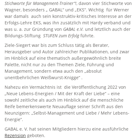
Stichworte für Management-Trainer“!
, davon vier Stichworte von
Wagner, besonders „ GABAL“ und „EKS“. Wichtig für Werner
war damals auch sein konstruktiv-kritisches Interesse an der
Erfolgs-Lehre EKS, was ihn zusätzlich mit Hardy verband und
was u. a. zur Gründung von
GABAL e.V.
und letztlich auch der
Bildungs-Stiftung
STUFEN zum Erfolg
führte.
Ziele-Siegert war bis zum Schluss tätig als Berater,
Herausgeber und Autor zahlreicher Publikationen, und zwar
im Hinblick auf eine thematisch außergewöhnlich breite
Palette, nicht nur zu den Themen Ziele, Führung und
Management, sondern etwa auch den „absolut
unentbehrlichen Weißwurst-Knigge“ .
Nahezu ein Vermächtnis ist die Veröffentlichung 2022 von
„Neue Lebens-Energien / Mit der Kraft der Liebe“ – eine
sowohl zeitliche als auch im Hinblick auf die menschliche
Reife bemerkenswerte Neuauflage seiner Schrift aus den
Neunzigern: „Selbst-Management und Liebe / Mehr Lebens-
Energie“.
GABAL e. V. hat seinen Mitgliedern hierzu eine ausführliche
Rezension
geboten.