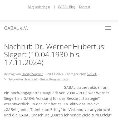
Skip
Mitgliederlogin
|
GABAL Blog
Kontakt
to
main
content
GABAL e.V.
Toggl
navig
Nachruf: Dr. Werner Hubertus
Siegert (10.04.1930 bis
17.11.2024)
Beitrag von
Hardy Wagner
20.11.2024
Kategorie(n):
Aktuell
Schlagwörter:
Nachruf
Keine Kommentare
GABAL trauert aktuell um
ein hoch-engagiertes Mitglied! Von 2000 – 2003 war Werner
Siegert als GABAL Vorstand für das Ressort „Strategie“
verantwortlich. In der Zeit hat er u.a. aktiv das Projekt
„GABAL-Junior-Ticket zum Erfolg“ im Verband vorangebracht
und die GABAL Broschüre „Durch lohnende Ziele zum Erfolg“