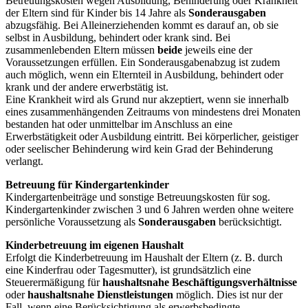
Betreuungskosten wegen Ausbildung, Behinderung oder Krankheit
der Eltern sind für Kinder bis 14 Jahre als
Sonderausgaben
abzugsfähig. Bei Alleinerziehenden kommt es darauf an, ob sie
selbst in Ausbildung, behindert oder krank sind. Bei
zusammenlebenden Eltern müssen
beide
jeweils eine der
Voraussetzungen erfüllen. Ein Sonderausgabenabzug ist zudem
auch möglich, wenn ein Elternteil in Ausbildung, behindert oder
krank und der andere erwerbstätig ist.
Eine Krankheit wird als Grund nur akzeptiert, wenn sie innerhalb
eines zusammenhängenden Zeitraums von mindestens drei Monaten
bestanden hat oder unmittelbar im Anschluss an eine
Erwerbstätigkeit oder Ausbildung eintritt. Bei körperlicher, geistiger
oder seelischer Behinderung wird kein Grad der Behinderung
verlangt.
Betreuung für Kindergartenkinder
Kindergartenbeiträge und sonstige Betreuungskosten für sog.
Kindergartenkinder zwischen 3 und 6 Jahren werden ohne weitere
persönliche Voraussetzung als
Sonderausgaben
berücksichtigt.
Kinderbetreuung im eigenen Haushalt
Erfolgt die Kinderbetreuung im Haushalt der Eltern (z. B. durch
eine Kinderfrau oder Tagesmutter), ist grundsätzlich eine
Steuerermäßigung für
haushaltsnahe Beschäftigungsverhältnisse
oder
haushaltsnahe Dienstleistungen
möglich. Dies ist nur der
Fall, wenn eine Berücksichtigung als erwerbsbedingte