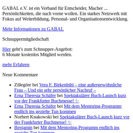
GABAL e.V. ist ein Verband für Entscheider, Macher ...
Persönlichkeiten, die nach vorne wollen. Ein starkes Netzwerk mit
Fokus auf Weiterbildung, Personal- und Organisationsentwicklung.
Mehr Informationen zu GABAL
Schnuppermitgliedschaft
Hier
geht’s zum Schnupper-Angebot:
6 Monate kostenlos Mitglied werden.
mehr Erfahren
Neue Kommentare
Zillegöre
bei
Vera F. Birkenbihl – eine außergewöhnliche
Frau – Und ein sehr persönlicher Nachruf –
Erna Theresia Schäfer
bei
Spektakulärer Buch-Launch kurz
vor der Frankfurter Buchmesse! ✨
Erna Theresia Schäfer
bei
Mit dem Mentoring-Programm
endlich ins gezielte Tun kommen
Norbert Knakowski
bei
Spektakulärer Buch-Launch kurz vor
der Frankfurter Buchmesse! ✨
Benjamin
bei
Mit dem Mentoring-Programm endlich ins
gezielte Tun kommen