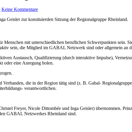
e
Keine Kommentare
nga Geisler zur konsituierden Sitzung der Regionalgruppe Rheinland.
r Menschen mit unterschiedlichen beruflichen Schwerpunkten sein. Sie 
raktiv sein, die Mitglied im GABAL Netzwerk sind oder allgemein an 
aktiven Austausch, Qualifizierung (durch interaktive Impulse), Vern
kt oder eine Anregung holen.
ezogen.
Verbanden, die in der Region tätig sind (z. B. Gabal- Regionalgruppe
iterbildungs- verantwortlichen.
istel Freyer, Nicole Dittombée und Inga Geisler) übernommen. Prinzip
nalen GABAL Netzwerkes Rheinland sind.