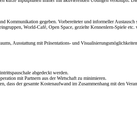
urze Inputphasen immer mit aktivierenden Übungen verknüpft. Diese
nd Kommunikation gegeben. Vorbereiteter und informeller Austausch s
gruppen, World-Café, Open Space, gezielte Kennenlern-Spiele etc. vor
s, Ausstattung mit Präsentations- und Visualisierungsmöglichkeiten,
ntrittspauschale abgedeckt werden.
eration mit Partnern aus der Wirtschaft zu minimieren.
sieren, dass der gesamte Kostenaufwand im Zusammenhang mit den Veran