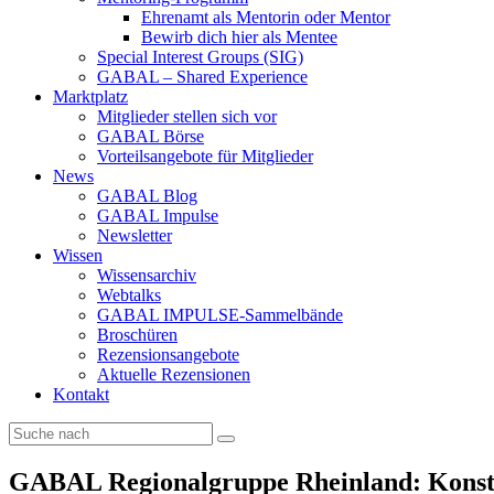
Ehrenamt als Mentorin oder Mentor
Bewirb dich hier als Mentee
Special Interest Groups (SIG)
GABAL – Shared Experience
Marktplatz
Mitglieder stellen sich vor
GABAL Börse
Vorteilsangebote für Mitglieder
News
GABAL Blog
GABAL Impulse
Newsletter
Wissen
Wissensarchiv
Webtalks
GABAL IMPULSE-Sammelbände
Broschüren
Rezensionsangebote
Aktuelle Rezensionen
Kontakt
GABAL Regionalgruppe Rheinland: Konsti