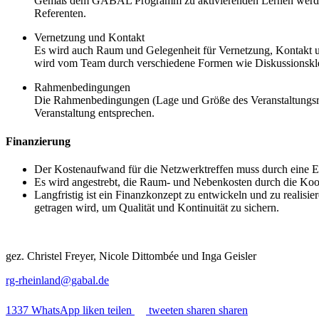
Gemäß dem GABAL Programm zu aktivierenden Lernen werden k
Referenten.
Vernetzung und Kontakt
Es wird auch Raum und Gelegenheit für Vernetzung, Kontakt u
wird vom Team durch verschiedene Formen wie Diskussionsklein
Rahmenbedingungen
Die Rahmenbedingungen (Lage und Größe des Veranstaltungsraum
Veranstaltung entsprechen.
Finanzierung
Der Kostenaufwand für die Netzwerktreffen muss durch eine Ei
Es wird angestrebt, die Raum- und Nebenkosten durch die Koop
Langfristig ist ein Finanzkonzept zu entwickeln und zu reali
getragen wird, um Qualität und Kontinuität zu sichern.
gez. Christel Freyer, Nicole Dittombée und Inga Geisler
rg-rheinland@gabal.de
1337
WhatsApp
liken
teilen
tweeten
sharen
sharen