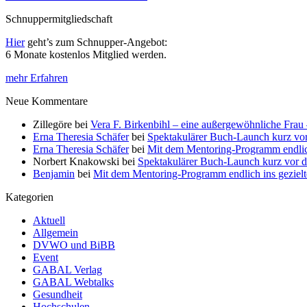
Schnuppermitgliedschaft
Hier
geht’s zum Schnupper-Angebot:
6 Monate kostenlos Mitglied werden.
mehr Erfahren
Neue Kommentare
Zillegöre
bei
Vera F. Birkenbihl – eine außergewöhnliche Frau 
Erna Theresia Schäfer
bei
Spektakulärer Buch-Launch kurz vo
Erna Theresia Schäfer
bei
Mit dem Mentoring-Programm endlic
Norbert Knakowski
bei
Spektakulärer Buch-Launch kurz vor d
Benjamin
bei
Mit dem Mentoring-Programm endlich ins gezie
Kategorien
Aktuell
Allgemein
DVWO und BiBB
Event
GABAL Verlag
GABAL Webtalks
Gesundheit
Hochschulen