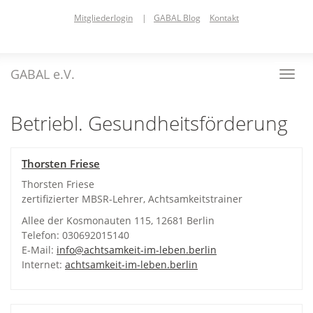
Skip
Mitgliederlogin
|
GABAL Blog
Kontakt
to
main
content
GABAL e.V.
Toggl
navig
Betriebl. Gesundheitsförderung
Thorsten Friese
Thorsten Friese
zertifizierter MBSR-Lehrer, Achtsamkeitstrainer
Allee der Kosmonauten 115, 12681 Berlin
Telefon: 030692015140
E-Mail:
info@achtsamkeit-im-leben.berlin
Internet:
achtsamkeit-im-leben.berlin