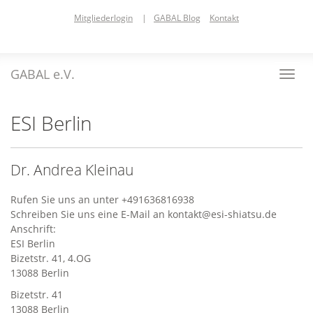
Skip
Mitgliederlogin
|
GABAL Blog
Kontakt
to
main
content
GABAL e.V.
Toggl
navig
ESI Berlin
Dr. Andrea Kleinau
Rufen Sie uns an unter +491636816938
Schreiben Sie uns eine E-Mail an kontakt@esi-shiatsu.de
Anschrift:
ESI Berlin
Bizetstr. 41, 4.OG
13088 Berlin
Bizetstr. 41
13088 Berlin