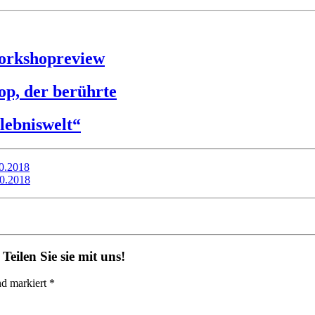
Workshopreview
op, der berührte
lebniswelt“
10.2018
10.2018
eilen Sie sie mit uns!
nd markiert *