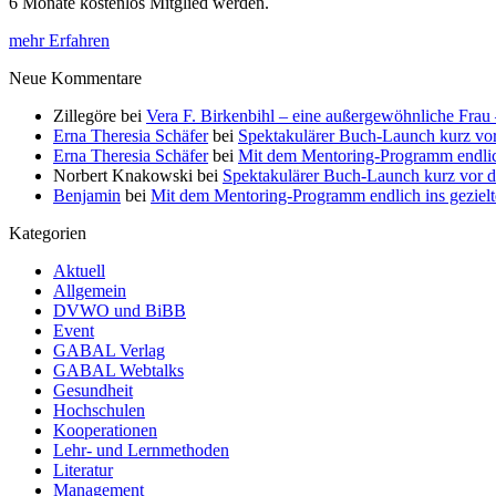
6 Monate kostenlos Mitglied werden.
mehr Erfahren
Neue Kommentare
Zillegöre
bei
Vera F. Birkenbihl – eine außergewöhnliche Frau 
Erna Theresia Schäfer
bei
Spektakulärer Buch-Launch kurz vo
Erna Theresia Schäfer
bei
Mit dem Mentoring-Programm endlic
Norbert Knakowski
bei
Spektakulärer Buch-Launch kurz vor d
Benjamin
bei
Mit dem Mentoring-Programm endlich ins gezie
Kategorien
Aktuell
Allgemein
DVWO und BiBB
Event
GABAL Verlag
GABAL Webtalks
Gesundheit
Hochschulen
Kooperationen
Lehr- und Lernmethoden
Literatur
Management