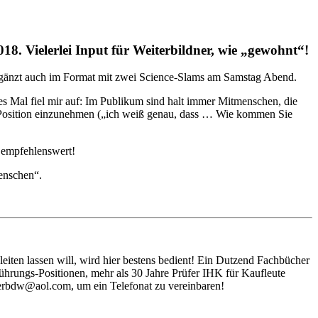
8. Vielerlei Input für Weiterbildner, wie „gewohnt“!
rgänzt auch im Format mit zwei Science-Slams am Samstag Abend.
es Mal fiel mir auf: Im Publikum sind halt immer Mitmenschen, die
n-Position einzunehmen („ich weiß genau, dass … Wie kommen Sie
r empfehlenswert!
enschen“.
eiten lassen will, wird hier bestens bedient! Ein Dutzend Fachbücher
rungs-Positionen, mehr als 30 Jahre Prüfer IHK für Kaufleute
iterbdw@aol.com, um ein Telefonat zu vereinbaren!