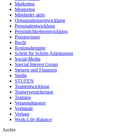
Marketing
Mentoring
Mitglieder aktiv
Organisationsentwicklung
Personalentwicklung
Persönlichkeitsentwicklung
Praxiswissen
Recht
Regionalgruppe
Schritt für Schritt-Anleitungen
Social-Media
Special Interest Group
Steuern und Finanzen
Studie
STUFEN
Teamentwicklung
Trainerversicherung
Training
Veranstaltungen
Verbände
Verlage
Work-Life-Balance
Archiv