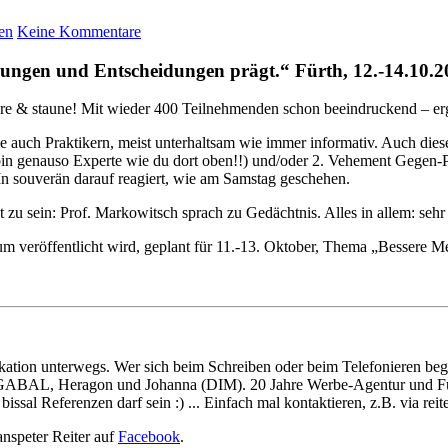
en
Keine Kommentare
ungen und Entscheidungen prägt.“ Fürth, 12.-14.10.201
öre & staune! Mit wieder 400 Teilnehmenden schon beeindruckend – e
 auch Praktikern, meist unterhaltsam wie immer informativ. Auch dies
, bin genauso Experte wie du dort oben!!) und/oder 2. Vehement Gege
In souverän darauf reagiert, wie am Samstag geschehen.
t zu sein: Prof. Markowitsch sprach zu Gedächtnis. Alles in allem: seh
 veröffentlicht wird, geplant für 11.-13. Oktober, Thema „Bessere M
kation unterwegs. Wer sich beim Schreiben oder beim Telefonieren begl
, GABAL, Heragon und Johanna (DIM). 20 Jahre Werbe-Agentur und Füh
sal Referenzen darf sein :) ... Einfach mal kontaktieren, z.B. via re
anspeter Reiter auf
Facebook
.