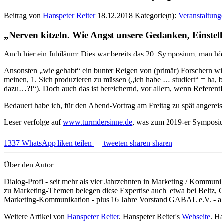
Beitrag von
Hanspeter Reiter
18.12.2018
Kategorie(n):
Veranstaltung
„Nerven kitzeln. Wie Angst unsere Gedanken, Einstell
Auch hier ein Jubiläum: Dies war bereits das 20. Symposium, man h
Ansonsten „wie gehabt“ ein bunter Reigen von (primär) Forschern wie
meinen, 1. Sich produzieren zu müssen („ich habe … studiert“ = ha
dazu…?!“). Doch auch das ist bereichernd, vor allem, wenn Referent
Bedauert habe ich, für den Abend-Vortrag am Freitag zu spät angereis
Leser verfolge auf
www.turmdersinne.de
, was zum 2019-er Symposium
1337
WhatsApp
liken
teilen
tweeten
sharen
sharen
Über den Autor
Dialog-Profi - seit mehr als vier Jahrzehnten in Marketing / Kommuni
zu Marketing-Themen belegen diese Expertise auch, etwa bei Beltz
Marketing-Kommunikation - plus 16 Jahre Vorstand GABAL e.V. - a bis
Weitere Artikel von
Hanspeter Reiter
. Hanspeter Reiter's
Webseite
. H