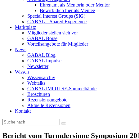
Ehrenamt als Mentorin oder Mentor
Bewirb dich hier als Mentee
Special Interest Groups (SIG)
GABAL – Shared Experience
Marktplatz
Mitglieder stellen sich vor
GABAL Börse
Vorteilsangebote für Mitglieder
News
GABAL Blog
GABAL Impulse
Newsletter
Wissen
Wissensarchiv
Webtalks
GABAL IMPULSE-Sammelbände
Broschüren
Rezensionsangebote
Aktuelle Rezensionen
Kontakt
Bericht vom Turmdersinne Symposium 20