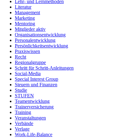
Lehr- und Lernmethoden
Literatur
Management
Marketing
Mentoring
Mitglieder aktiv
Organisationsentwicklung
Personalentwicklung
Persönlichkeitsentwicklung
Praxiswissen
Recht
Regionalgruppe
Schritt für Schritt-Anleitungen
Social-Media
Special Interest Group
Steuern und Finanzen
Studie
STUFEN
Teamentwicklung
Trainerversicherung
Training
Veranstaltungen
Verbände
Verlage
Work-Life-Balance