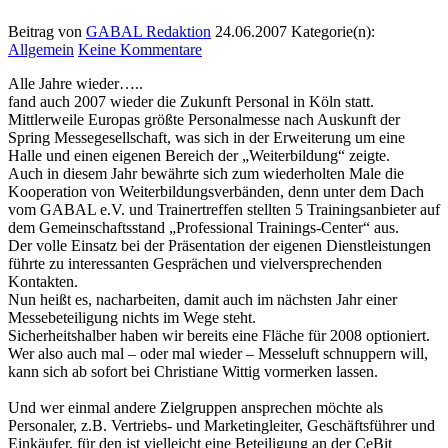
Beitrag von
GABAL Redaktion
24.06.2007
Kategorie(n):
Allgemein
Keine Kommentare
Alle Jahre wieder…..
fand auch 2007 wieder die Zukunft Personal in Köln statt.
Mittlerweile Europas größte Personalmesse nach Auskunft der
Spring Messegesellschaft, was sich in der Erweiterung um eine
Halle und einen eigenen Bereich der „Weiterbildung“ zeigte.
Auch in diesem Jahr bewährte sich zum wiederholten Male die
Kooperation von Weiterbildungsverbänden, denn unter dem Dach
vom GABAL e.V. und Trainertreffen stellten 5 Trainingsanbieter auf
dem Gemeinschaftsstand „Professional Trainings-Center“ aus.
Der volle Einsatz bei der Präsentation der eigenen Dienstleistungen
führte zu interessanten Gesprächen und vielversprechenden
Kontakten.
Nun heißt es, nacharbeiten, damit auch im nächsten Jahr einer
Messebeteiligung nichts im Wege steht.
Sicherheitshalber haben wir bereits eine Fläche für 2008 optioniert.
Wer also auch mal – oder mal wieder – Messeluft schnuppern will,
kann sich ab sofort bei Christiane Wittig vormerken lassen.
Und wer einmal andere Zielgruppen ansprechen möchte als
Personaler, z.B. Vertriebs- und Marketingleiter, Geschäftsführer und
Einkäufer, für den ist vielleicht eine Beteiligung an der CeBit