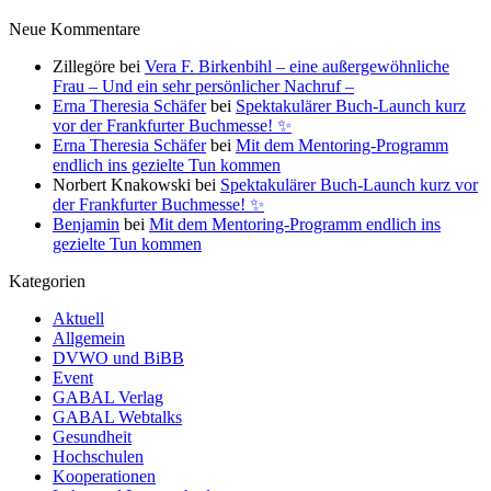
Neue Kommentare
Zillegöre
bei
Vera F. Birkenbihl – eine außergewöhnliche
Frau – Und ein sehr persönlicher Nachruf –
Erna Theresia Schäfer
bei
Spektakulärer Buch-Launch kurz
vor der Frankfurter Buchmesse! ✨
Erna Theresia Schäfer
bei
Mit dem Mentoring-Programm
endlich ins gezielte Tun kommen
Norbert Knakowski
bei
Spektakulärer Buch-Launch kurz vor
der Frankfurter Buchmesse! ✨
Benjamin
bei
Mit dem Mentoring-Programm endlich ins
gezielte Tun kommen
Kategorien
Aktuell
Allgemein
DVWO und BiBB
Event
GABAL Verlag
GABAL Webtalks
Gesundheit
Hochschulen
Kooperationen