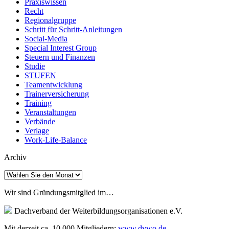
Praxiswissen
Recht
Regionalgruppe
Schritt für Schritt-Anleitungen
Social-Media
Special Interest Group
Steuern und Finanzen
Studie
STUFEN
Teamentwicklung
Trainerversicherung
Training
Veranstaltungen
Verbände
Verlage
Work-Life-Balance
Archiv
Archiv
Wir sind Gründungsmitglied im…
Dachverband der Weiterbildungsorganisationen e.V.
Mit derzeit ca. 10.000 Mitgliedern:
www.dvwo.de