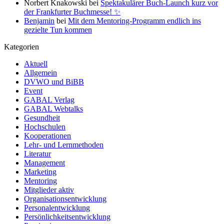
Norbert Knakowski
bei
Spektakulärer Buch-Launch kurz vor
der Frankfurter Buchmesse! ✨
Benjamin
bei
Mit dem Mentoring-Programm endlich ins
gezielte Tun kommen
Kategorien
Aktuell
Allgemein
DVWO und BiBB
Event
GABAL Verlag
GABAL Webtalks
Gesundheit
Hochschulen
Kooperationen
Lehr- und Lernmethoden
Literatur
Management
Marketing
Mentoring
Mitglieder aktiv
Organisationsentwicklung
Personalentwicklung
Persönlichkeitsentwicklung