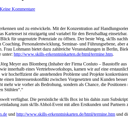
Keine Kommentare
zu erkennen und zu entwickeln. Mit der Konzentration auf Handlungsori
as Kartenset ist einzigartig und variabel für den Berufsalltag einsetzba
ck für ungenutzte Potenziale zu öffnen. Der beste Weg, sk!lls nachhal
hen Coaching, Personalentwicklung, Seminar- und Führungsebene, abe
en. Frau Lohmann bietet dazu zahlreiche Veranstaltungen in Berlin, Bie
e unter:
http://www.skills-erkenntniskarten.de/html/termine.htm
.
. Jörg Meyer aus Blomberg (Inhaber der Firma Conluto – Baustoffe aus 
wie innerhalb eines Vertriebsworkshops, kamen wir auf eine erstaunlic
en wir hocheffizient die anstehenden Probleme und Projekte konkretis
 einen Interessenskonflikt zwischen Vorgesetzten und Kunden besser ein
icht mehr wie vorher als Bedrohung, sondern als Chance, die Positionen
en Stühlen“.“
itswelt verfügbar. Die persönliche sk!lls Box ist bis dahin zum Subskrip
iveinladung zum sk!lls Abhol-Event mit allen Erstkunden und Partnern 
n.de
und
http://www.skills-erkenntniskarten.de/html/termine.htm
und di