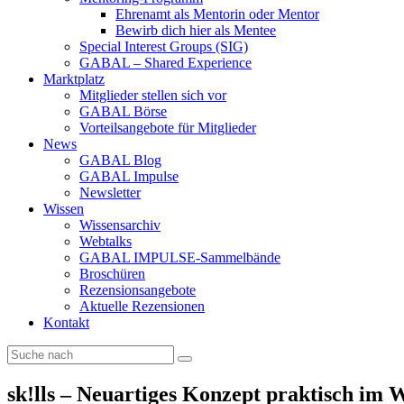
Ehrenamt als Mentorin oder Mentor
Bewirb dich hier als Mentee
Special Interest Groups (SIG)
GABAL – Shared Experience
Marktplatz
Mitglieder stellen sich vor
GABAL Börse
Vorteilsangebote für Mitglieder
News
GABAL Blog
GABAL Impulse
Newsletter
Wissen
Wissensarchiv
Webtalks
GABAL IMPULSE-Sammelbände
Broschüren
Rezensionsangebote
Aktuelle Rezensionen
Kontakt
sk!lls – Neuartiges Konzept praktisch im