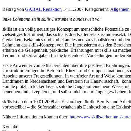
Beitrag von
GABAL Redaktion
14.11.2007
Kategorie(n):
Allgemein
I
mke Lohmann stellt sk!lls-Instrument bundesweit vor
sk!lls ist ein völlig neuartiges Konzept um menschliche Potenziale 
vielseitiges Instrument, das sich aus drei Kartensets zusammensetzt. D
Gedanken, Bekanntes und Unbekanntes neu zu visualisieren und den Bli
Lohmann das sk!lls-Konzept vor. Die Interessierten aus den Bereic
erhalten die Gelegenheit, praktische Erfahrungen mit sk!lls zu mach
Termin- und Ortsangaben für die kostenlosen Vorstellungen finden Si
Erste Anwender von sk!lls berichten über ihre positiven Erfahrungen
Umstrukturierungen im Betrieb in Einzel- und Gruppensituationen, so
Aspekte unserer Fragestellungen. In wertfreier Art und Weise konnt
Landfrauen in Niedersachsen und Beraterin für Hauswirtschaft, konnte
konnte plötzlich locker lassen, sah die Dinge auf eine neue Weise, n
benennen und akzeptieren, und saß so nicht mehr länger „zwischen d
sk!lls ist ab dem 10.01.2008 als Erstauflage für die Berufs- und Arbe
vorbestellbar – die Sofortzahler erhalten als Dankeschön eine Exklus
Nähere Informationen können über:
http://www.skills-erkenntniskarte
Kontakt: