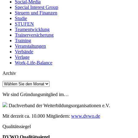
Social-Media
Special Interest Group
Steuern und Finanzen
Studie
STUFEN
Teamentwicklung
Trainerversicherung
Training
Veranstaltungen
Verbände
Verlage
Work-Life-Balance
Archiv
Archiv
Wir sind Gründungsmitglied im…
Dachverband der Weiterbildungsorganisationen e.V.
Mit derzeit ca. 10.000 Mitgliedern:
www.dvwo.de
Qualitätssiegel
DVWO Qualitätssiegel