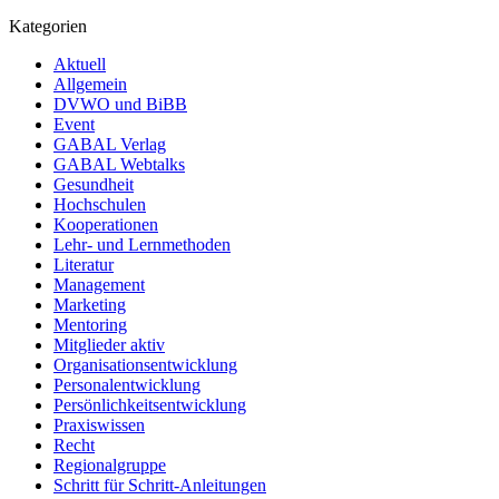
Kategorien
Aktuell
Allgemein
DVWO und BiBB
Event
GABAL Verlag
GABAL Webtalks
Gesundheit
Hochschulen
Kooperationen
Lehr- und Lernmethoden
Literatur
Management
Marketing
Mentoring
Mitglieder aktiv
Organisationsentwicklung
Personalentwicklung
Persönlichkeitsentwicklung
Praxiswissen
Recht
Regionalgruppe
Schritt für Schritt-Anleitungen