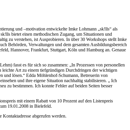
entierung und –motivation entwickelte Imke Lohmann „sk!lls“ als
r. sk!lls bietet einen methodischen Zugang, um Situationen und
tig zu verstehen, ist Ausprobieren. In über 30 Workshops stellt Imke
r auch Behörden, Verwaltungen und dem gesamten Ausbildungsbereich
lefeld, Hannover, Frankfurt, Stuttgart, Köln und Hamburg an. Genaue
Lehm) fasst es für sich so zusammen: „In Prozessen von personellen
h leichte Art zu einem tiefgründigen Durchdringen der wichtigen
ieren und lösen.“ Edda Möhlenhof-Schumann, Betreuerin von
sehen und ihre eigene Situation nachhaltig stabilisieren. „ Ich
 neu zu bestimmen. Ich konnte Fehler auf beiden Seiten besser
tionspreis mit einem Rabatt von 10 Prozent auf den Listenpreis
zum 19.01.2008 in Bielefeld.
e Kontaktadresse abgerufen werden.