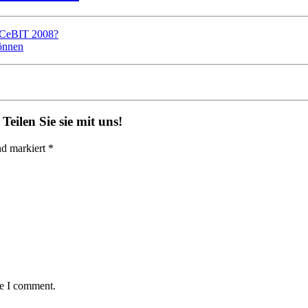
r CeBIT 2008?
önnen
eilen Sie sie mit uns!
nd markiert *
me I comment.