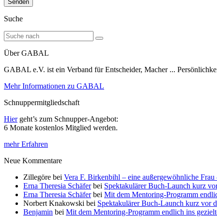
Suche
Über GABAL
GABAL e.V. ist ein Verband für Entscheider, Macher ... Persönlichke
Mehr Informationen zu GABAL
Schnuppermitgliedschaft
Hier
geht’s zum Schnupper-Angebot:
6 Monate kostenlos Mitglied werden.
mehr Erfahren
Neue Kommentare
Zillegöre
bei
Vera F. Birkenbihl – eine außergewöhnliche Frau 
Erna Theresia Schäfer
bei
Spektakulärer Buch-Launch kurz vo
Erna Theresia Schäfer
bei
Mit dem Mentoring-Programm endlic
Norbert Knakowski
bei
Spektakulärer Buch-Launch kurz vor d
Benjamin
bei
Mit dem Mentoring-Programm endlich ins gezie