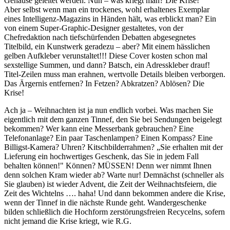
Gehäuse geleitet werden. Nun – was kriegt man? Die Krise!
Aber selbst wenn man ein trockenes, wohl erhaltenes Exemplar
eines Intelligenz-Magazins in Händen hält, was erblickt man? Ein
von einem Super-Graphic-Designer gestaltetes, von der
Chefredaktion nach tiefschürfenden Debatten abgesegnetes
Titelbild, ein Kunstwerk geradezu – aber? Mit einem hässlichen
gelben Aufkleber verunstaltet!!! Diese Cover kosten schon mal
sexstellige Summen, und dann? Batsch, ein Adresskleber drauf!
Titel-Zeilen muss man erahnen, wertvolle Details bleiben verborgen.
Das Ärgernis entfernen? In Fetzen? Abkratzen? Ablösen? Die
Krise!
Ach ja – Weihnachten ist ja nun endlich vorbei. Was machen Sie
eigentlich mit dem ganzen Tinnef, den Sie bei Sendungen beigelegt
bekommen? Wer kann eine Messerbank gebrauchen? Eine
Telefonanlage? Ein paar Taschenlampen? Einen Kompass? Eine
Billigst-Kamera? Uhren? Kitschbilderrahmen? „Sie erhalten mit der
Lieferung ein hochwertiges Geschenk, das Sie in jedem Fall
behalten können!" Können? MÜSSEN! Denn wer nimmt Ihnen
denn solchen Kram wieder ab? Warte nur! Demnächst (schneller als
Sie glauben) ist wieder Advent, die Zeit der Weihnachtsfeiern, die
Zeit des Wichtelns …. haha! Und dann bekommen andere die Krise,
wenn der Tinnef in die nächste Runde geht. Wandergeschenke
bilden schließlich die Hochform zerstörungsfreien Recycelns, sofern
nicht jemand die Krise kriegt, wie R.G.