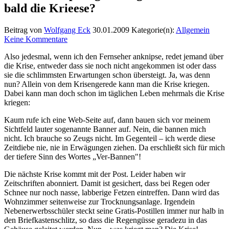
bald die Krieese?
Beitrag von
Wolfgang Eck
30.01.2009
Kategorie(n):
Allgemein
Keine Kommentare
Also jedesmal, wenn ich den Fernseher anknipse, redet jemand über
die Krise, entweder dass sie noch nicht angekommen ist oder dass
sie die schlimmsten Erwartungen schon übersteigt. Ja, was denn
nun? Allein von dem Krisengerede kann man die Krise kriegen.
Dabei kann man doch schon im täglichen Leben mehrmals die Krise
kriegen:
Kaum rufe ich eine Web-Seite auf, dann bauen sich vor meinem
Sichtfeld lauter sogenannte Banner auf. Nein, die bannen mich
nicht. Ich brauche so Zeugs nicht. Im Gegenteil – ich werde diese
Zeitdiebe nie, nie in Erwägungen ziehen. Da erschließt sich für mich
der tiefere Sinn des Wortes „Ver-Bannen"!
Die nächste Krise kommt mit der Post. Leider haben wir
Zeitschriften abonniert. Damit ist gesichert, dass bei Regen oder
Schnee nur noch nasse, labberige Fetzen eintreffen. Dann wird das
Wohnzimmer seitenweise zur Trocknungsanlage. Irgendein
Nebenerwerbsschüler steckt seine Gratis-Postillen immer nur halb in
den Briefkastenschlitz, so dass die Regengüsse geradezu in das