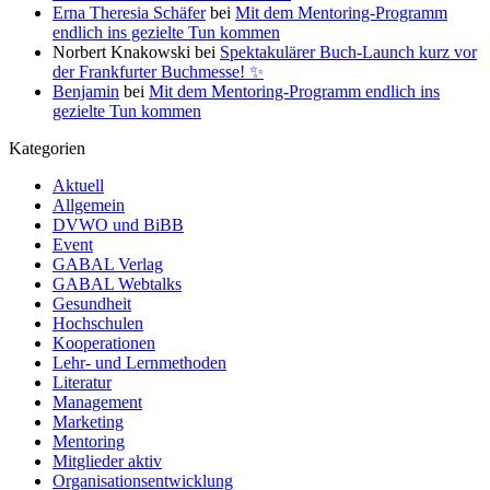
Erna Theresia Schäfer
bei
Mit dem Mentoring-Programm
endlich ins gezielte Tun kommen
Norbert Knakowski
bei
Spektakulärer Buch-Launch kurz vor
der Frankfurter Buchmesse! ✨
Benjamin
bei
Mit dem Mentoring-Programm endlich ins
gezielte Tun kommen
Kategorien
Aktuell
Allgemein
DVWO und BiBB
Event
GABAL Verlag
GABAL Webtalks
Gesundheit
Hochschulen
Kooperationen
Lehr- und Lernmethoden
Literatur
Management
Marketing
Mentoring
Mitglieder aktiv
Organisationsentwicklung