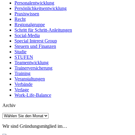
Personalentwicklung
Persönlichkeitsentwicklung
Praxiswissen
Recht
Regionalgruppe
Schritt für Schritt-Anleitungen
Social-Media
Special Interest Group
Steuern und Finanzen
Studie
STUFEN
Teamentwicklung
Trainerversicherung
Training
Veranstaltungen
Verbände
Verlage
Work-Life-Balance
Archiv
Archiv
Wir sind Gründungsmitglied im…