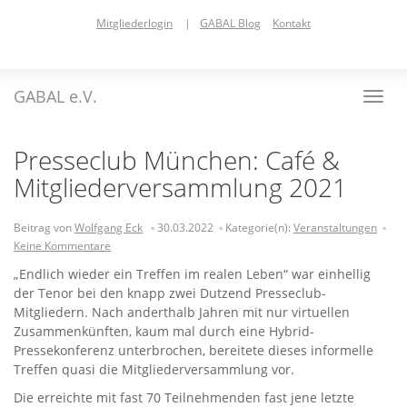
Skip
Mitgliederlogin
|
GABAL Blog
Kontakt
to
main
content
GABAL e.V.
Toggl
navig
Presseclub München: Café &
Mitgliederversammlung 2021
Beitrag von
Wolfgang Eck
30.03.2022
Kategorie(n):
Veranstaltungen
Keine Kommentare
„Endlich wieder ein Treffen im realen Leben“ war einhellig
der Tenor bei den knapp zwei Dutzend Presseclub-
Mitgliedern. Nach anderthalb Jahren mit nur virtuellen
Zusammenkünften, kaum mal durch eine Hybrid-
Pressekonferenz unterbrochen, bereitete dieses informelle
Treffen quasi die Mitgliederversammlung vor.
Die erreichte mit fast 70 Teilnehmenden fast jene letzte