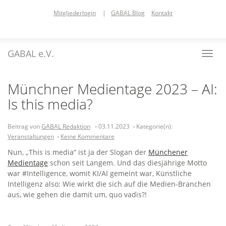
Skip
Mitgliederlogin
|
GABAL Blog
Kontakt
to
main
content
GABAL e.V.
Toggl
navig
Münchner Medientage 2023 – AI:
Is this media?
Beitrag von
GABAL Redaktion
03.11.2023
Kategorie(n):
Veranstaltungen
Keine Kommentare
Nun, „This is media“ ist ja der Slogan der
Münchener
Medientage
schon seit Langem. Und das diesjährige Motto
war #Intelligence, womit KI/AI gemeint war, Künstliche
Intelligenz also: Wie wirkt die sich auf die Medien-Branchen
aus, wie gehen die damit um, quo vadis?!