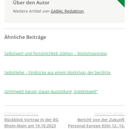
Über den Autor
Weitere Artikel von
GABAL Redaktion
.
Ähnliche Beiträge
Selbstwert und Persönlichkeit stärken – Workshopreview
Selbstliebe – Eindrücke aus einem Workshop, der berührte
Grimmwelt Kassel, Dauer-Ausstellung „Erlebniswelt“
VORHERIGER ARTIKEL
NÄCHSTER ARTIKEL
Rückblick Vortrag in der RG
Bericht von der Zukunft
Rhein-Main am 19.10.2023
Personal Europe Köln 12.-14.