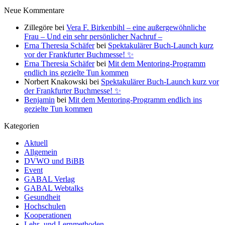
Neue Kommentare
Zillegöre
bei
Vera F. Birkenbihl – eine außergewöhnliche
Frau – Und ein sehr persönlicher Nachruf –
Erna Theresia Schäfer
bei
Spektakulärer Buch-Launch kurz
vor der Frankfurter Buchmesse! ✨
Erna Theresia Schäfer
bei
Mit dem Mentoring-Programm
endlich ins gezielte Tun kommen
Norbert Knakowski
bei
Spektakulärer Buch-Launch kurz vor
der Frankfurter Buchmesse! ✨
Benjamin
bei
Mit dem Mentoring-Programm endlich ins
gezielte Tun kommen
Kategorien
Aktuell
Allgemein
DVWO und BiBB
Event
GABAL Verlag
GABAL Webtalks
Gesundheit
Hochschulen
Kooperationen
Lehr- und Lernmethoden