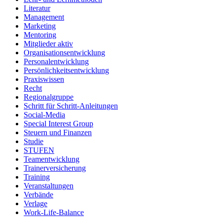
Literatur
Management
Marketing
Mentoring
Mitglieder aktiv
Organisationsentwicklung
Personalentwicklung
Persönlichkeitsentwicklung
Praxiswissen
Recht
Regionalgruppe
Schritt für Schritt-Anleitungen
Social-Media
Special Interest Group
Steuern und Finanzen
Studie
STUFEN
Teamentwicklung
Trainerversicherung
Training
Veranstaltungen
Verbände
Verlage
Work-Life-Balance