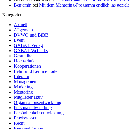
Benjamin
bei
Mit dem Mentoring-Programm endlich ins gezie
Kategorien
Aktuell
Allgemein
DVWO und BiBB
Event
GABAL Verlag
GABAL Webtalks
Gesundheit
Hochschulen
Kooperationen
Lehr- und Lernmethoden
Literatur
Management
Marketing
Mentoring
Mitglieder aktiv
Organisationsentwicklung
Personalentwicklung
Persönlichkeitsentwicklung
Praxiswissen
Recht
Regionalgruppe