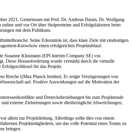
Oktober 2021. Gemeinsam mit Prof. Dr. Andreas Daum, Dr. Wolfgang
 online und vor Ort über Stolpersteine und Erfolgsfaktoren beim
fahrungen mit dem Publikum.
ittelbranche. Seine Erkenntnis ist, dass klare Ziele mit eindeutigen
management-Knowhow einen erfolgreichen Projektablauf.
ellte Susanne Klusmann (EPI Interim Company SE) vor.
t. Diese Herausforderung wurde verstärkt durch die virtuelle
Erfolgsschlüssel für das Projekt.
ens Reiche ((Max Planck Institut). Er zeigte Verzögerungen von
 Wissenschaft auf. Positive Auswirkungen auf die Motivation der
 Interessenkonflikte und Dreiecksbeziehungen bis zum Projektende
terne und externe Zielsetzungen sowie diesbezügliche Abweichungen,
r allem zur Projektleitung. Allerdings sollte dies von einem
fahrenen Projektmitgliedern, um das volle Potential eines Teams zu
ene bringen.