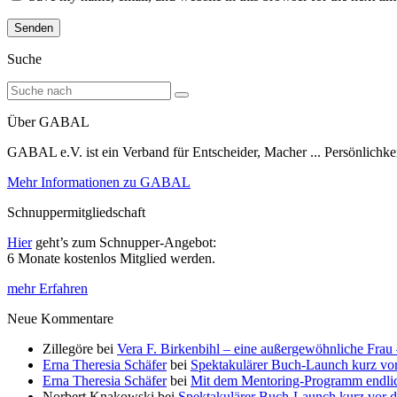
Suche
Über GABAL
GABAL e.V. ist ein Verband für Entscheider, Macher ... Persönlichke
Mehr Informationen zu GABAL
Schnuppermitgliedschaft
Hier
geht’s zum Schnupper-Angebot:
6 Monate kostenlos Mitglied werden.
mehr Erfahren
Neue Kommentare
Zillegöre
bei
Vera F. Birkenbihl – eine außergewöhnliche Frau 
Erna Theresia Schäfer
bei
Spektakulärer Buch-Launch kurz vo
Erna Theresia Schäfer
bei
Mit dem Mentoring-Programm endlic
Norbert Knakowski
bei
Spektakulärer Buch-Launch kurz vor d