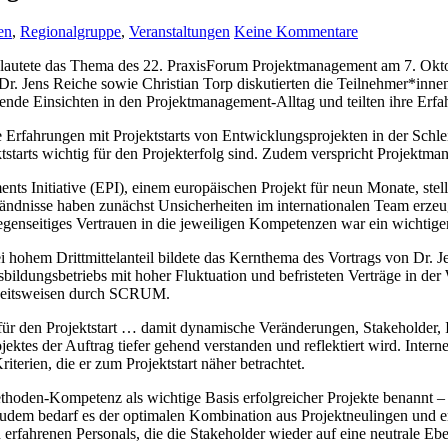
en
,
Regionalgruppe
,
Veranstaltungen
Keine Kommentare
!“ So lautete das Thema des 22. PraxisForum Projektmanagement am 7. 
r. Jens Reiche sowie Christian Torp diskutierten die Teilnehmer*innen
nnende Einsichten in den Projektmanagement-Alltag und teilten ihre Er
rfahrungen mit Projektstarts von Entwicklungsprojekten in der Schleifm
tstarts wichtig für den Projekterfolg sind. Zudem verspricht Projekt
ents Initiative (EPI), einem europäischen Projekt für neun Monate, st
tändnisse haben zunächst Unsicherheiten im internationalen Team erzeug
genseitiges Vertrauen in die jeweiligen Kompetenzen war ein wichtiger 
i hohem Drittmittelanteil bildete das Kernthema des Vortrags von Dr. J
ildungsbetriebs mit hoher Fluktuation und befristeten Verträge in der
 Arbeitsweisen durch SCRUM.
 für den Projektstart … damit dynamische Veränderungen, Stakeholder,
rojektes der Auftrag tiefer gehend verstanden und reflektiert wird. In
terien, die er zum Projektstart näher betrachtet.
oden-Kompetenz als wichtige Basis erfolgreicher Projekte benannt – vo
udem bedarf es der optimalen Kombination aus Projektneulingen und er
erfahrenen Personals, die die Stakeholder wieder auf eine neutrale Eb