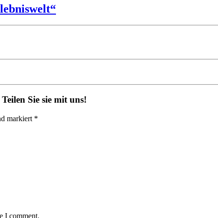
lebniswelt“
eilen Sie sie mit uns!
nd markiert *
me I comment.