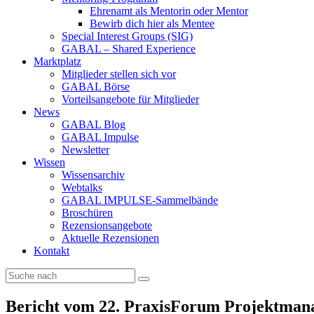
Ehrenamt als Mentorin oder Mentor
Bewirb dich hier als Mentee
Special Interest Groups (SIG)
GABAL – Shared Experience
Marktplatz
Mitglieder stellen sich vor
GABAL Börse
Vorteilsangebote für Mitglieder
News
GABAL Blog
GABAL Impulse
Newsletter
Wissen
Wissensarchiv
Webtalks
GABAL IMPULSE-Sammelbände
Broschüren
Rezensionsangebote
Aktuelle Rezensionen
Kontakt
Bericht vom 22. PraxisForum Projektma