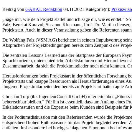
Beitrag von
GABAL Redaktion
04.11.2021
Kategorie(n):
Praxiswiss
„Sage mir, wie dein Projekt startet und ich sage dir, wie es endet
Falz, Berekat Karavul, Susanne Klusmann, Prof. Dr. Martina Peuser, D
Projektstart. Auch in dieser Veranstaltung gaben die Referenten spa
Dr. Wolfang Falz (VSM AG) berichtete in seinem Impulsvortrag seine E
Absprachen der Projektbedingungen bereits zum Zeitpunkt des Projek
Die zentralen Lessons Learned aus der Startphase der European Paym
Sprachbarrieren, unterschiedliche Arbeitskulturen und Hierarchievers
Zusammenarbeit, da sich die Projektmitglieder noch nicht kannten. Ge
Herausforderungen beim Projektstart in der öffentlichen Forschung be
Projektstarts und knappe Ressourcen als Herausforderungen eines Ausb
jüngeren Projektmitarbeitenden bereits zu Projektstart hatten agile
Christian Torp (ibk IngenieurConsult GmbH) referierte über „Fitness
beherrschbar bleiben.“ Für ihn ist essentiell, dass am Anfang eines P
Eskalationsstufen und die Expertise beim Kunden sind Beispiele für Kri
In der Podiumsdiskussion mit den Referierenden wurde die Projektmeth
entsprechend hohen Enthusiasmus für das Projekt begleitet werden. Z
entfalten. Insbesondere bei hochgeschlagenen Emotionen bedarf es an 