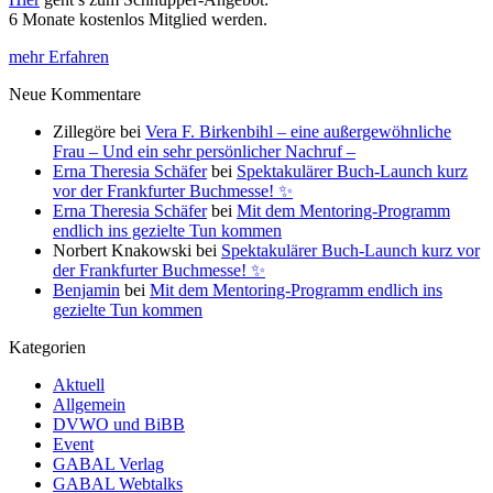
6 Monate kostenlos Mitglied werden.
mehr Erfahren
Neue Kommentare
Zillegöre
bei
Vera F. Birkenbihl – eine außergewöhnliche
Frau – Und ein sehr persönlicher Nachruf –
Erna Theresia Schäfer
bei
Spektakulärer Buch-Launch kurz
vor der Frankfurter Buchmesse! ✨
Erna Theresia Schäfer
bei
Mit dem Mentoring-Programm
endlich ins gezielte Tun kommen
Norbert Knakowski
bei
Spektakulärer Buch-Launch kurz vor
der Frankfurter Buchmesse! ✨
Benjamin
bei
Mit dem Mentoring-Programm endlich ins
gezielte Tun kommen
Kategorien
Aktuell
Allgemein
DVWO und BiBB
Event
GABAL Verlag
GABAL Webtalks