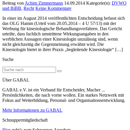
Beitrag von
Achim Zimmermann
14.09.2014
Kategorie(n):
DVWO
und BiBB
,
Recht
Keine Kommentare
In einer im August 2014 veröffentlichten Entscheidung befasst sich
das OLG Hamm (Urteil vom 20.05.2014 – 4 U 57/13) mit der
Werbung für kinesiologische Behandlungsverfahren. Das Gericht
urteilte, dass fachlich umstrittene Wirkungsangaben in den
werblichen Aussagen einer Kinesiologin unzulässig sind, wenn
nicht gleichzeitig die Gegenmeinung erwähnt wird. Die
Kinesiologin bietet in ihrer Praxis „begleitende Kinesiologie“ […]
Suche
Über GABAL
GABAL e.V. ist ein Verband für Entscheider, Macher ...
Persönlichkeiten, die nach vorne wollen. Ein starkes Netzwerk mit
Fokus auf Weiterbildung, Personal- und Organisationsentwicklung.
Mehr Informationen zu GABAL
Schnuppermitgliedschaft
Hier
geht’s zum Schnupper-Angebot: