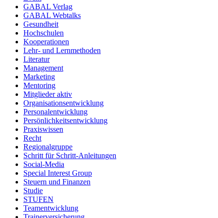
GABAL Verlag
GABAL Webtalks
Gesundheit
Hochschulen
Kooperationen
Lehr- und Lernmethoden
Literatur
Management
Marketing
Mentoring
Mitglieder aktiv
Organisationsentwicklung
Personalentwicklung
Persönlichkeitsentwicklung
Praxiswissen
Recht
Regionalgruppe
Schritt für Schritt-Anleitungen
Social-Media
Special Interest Group
Steuern und Finanzen
Studie
STUFEN
Teamentwicklung
Trainerversicherung