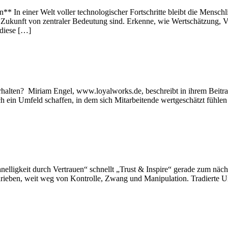
** In einer Welt voller technologischer Fortschritte bleibt die Mensc
e Zukunft von zentraler Bedeutung sind. Erkenne, wie Wertschätzung, 
 diese […]
rhalten? Miriam Engel, www.loyalworks.de, beschreibt in ihrem Beitra
ch ein Umfeld schaffen, in dem sich Mitarbeitende wertgeschätzt fühle
elligkeit durch Vertrauen“ schnellt „Trust & Inspire“ gerade zum nä
schrieben, weit weg von Kontrolle, Zwang und Manipulation. Tradierte