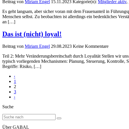
Beitrag von
Miriam Engel
15.11.2023
Kategorie(n):
Mitglieder aktiv
,
Es geht langsam, aber sicher voran mit dem Frauenanteil in Führungsp
Menschen selbst. Zu beobachten ist allerdings ein bedenkliches Verst
an […]
Das ist (nicht) loyal!
Beitrag von
Miriam Engel
29.08.2023
Keine Kommentare
Teil 2: Mehr Veränderungsbereitschaft durch Loyalität Stellen wir u
typisch vorliegenden Mechanismen: Planung, Steuerung, Kontrolle, Stan
Begriffe: Risiko, […]
‹
1
2
3
›
Suche
Über GABAL