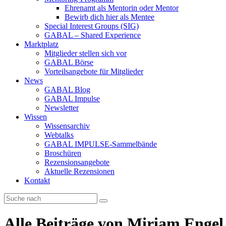
Ehrenamt als Mentorin oder Mentor
Bewirb dich hier als Mentee
Special Interest Groups (SIG)
GABAL – Shared Experience
Marktplatz
Mitglieder stellen sich vor
GABAL Börse
Vorteilsangebote für Mitglieder
News
GABAL Blog
GABAL Impulse
Newsletter
Wissen
Wissensarchiv
Webtalks
GABAL IMPULSE-Sammelbände
Broschüren
Rezensionsangebote
Aktuelle Rezensionen
Kontakt
Alle Beiträge von
Miriam Engel