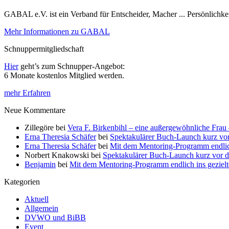
GABAL e.V. ist ein Verband für Entscheider, Macher ... Persönlichke
Mehr Informationen zu GABAL
Schnuppermitgliedschaft
Hier
geht’s zum Schnupper-Angebot:
6 Monate kostenlos Mitglied werden.
mehr Erfahren
Neue Kommentare
Zillegöre
bei
Vera F. Birkenbihl – eine außergewöhnliche Frau 
Erna Theresia Schäfer
bei
Spektakulärer Buch-Launch kurz vo
Erna Theresia Schäfer
bei
Mit dem Mentoring-Programm endlic
Norbert Knakowski
bei
Spektakulärer Buch-Launch kurz vor d
Benjamin
bei
Mit dem Mentoring-Programm endlich ins gezie
Kategorien
Aktuell
Allgemein
DVWO und BiBB
Event