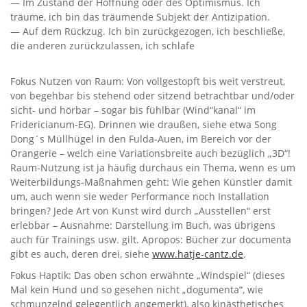
— Im Zustand der Hoffnung oder des Optimismus. Ich
träume, ich bin das träumende Subjekt der Antizipation.
— Auf dem Rückzug. Ich bin zurückgezogen, ich beschließe,
die anderen zurückzulassen, ich schlafe
Fokus Nutzen von Raum: Von vollgestopft bis weit verstreut,
von begehbar bis stehend oder sitzend betrachtbar und/oder
sicht- und hörbar – sogar bis fühlbar (Wind“kanal“ im
Fridericianum-EG). Drinnen wie draußen, siehe etwa Song
Dong´s Müllhügel in den Fulda-Auen, im Bereich vor der
Orangerie – welch eine Variationsbreite auch bezüglich „3D“!
Raum-Nutzung ist ja häufig durchaus ein Thema, wenn es um
Weiterbildungs-Maßnahmen geht: Wie gehen Künstler damit
um, auch wenn sie weder Performance noch Installation
bringen? Jede Art von Kunst wird durch „Ausstellen“ erst
erlebbar – Ausnahme: Darstellung im Buch, was übrigens
auch für Trainings usw. gilt. Apropos: Bücher zur documenta
gibt es auch, deren drei, siehe
www.hatje-cantz.de
.
Fokus Haptik: Das oben schon erwähnte „Windspiel“ (dieses
Mal kein Hund und so gesehen nicht „dogumenta“, wie
schmunzelnd gelegentlich angemerkt), also kinästhetisches