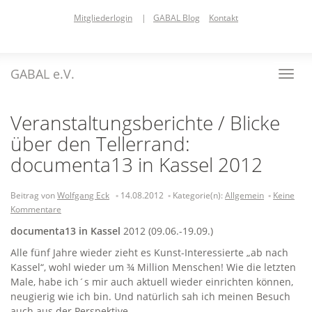
Skip
Mitgliederlogin
|
GABAL Blog
Kontakt
to
main
content
GABAL e.V.
Toggl
navig
Veranstaltungsberichte / Blicke
über den Tellerrand:
documenta13 in Kassel 2012
Beitrag von
Wolfgang Eck
14.08.2012
Kategorie(n):
Allgemein
Keine
Kommentare
documenta13 in Kassel
2012 (09.06.-19.09.)
Alle fünf Jahre wieder zieht es Kunst-Interessierte „ab nach
Kassel“, wohl wieder um ¾ Million Menschen! Wie die letzten
Male, habe ich´s mir auch aktuell wieder einrichten können,
neugierig wie ich bin. Und natürlich sah ich meinen Besuch
auch aus der Perspektive