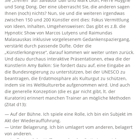
Sie „treffen“ auf Salvador Dali und Mark Dion, Pierre Huyghe
und Song Dong. Der eine überrascht Sie, die anderen sagen
Ihnen (noch) nichts? Nun, sie und die weiteren irgendwas
zwischen 150 und 200 Künstler eint dies: Fokus Vermittlung
von Ideen, Inhalten, Umgehensweisen: Das gibt es z.B. die
Hypnotic Show von Marcos Lutyens und Raimundas
Malasauskas inklusive vorgelesenem Gedankenspaziergang,
verstärkt durch passende Düfte. Oder die
„Künstlerkongresse“, darauf kommen wir weiter unten zurück.
Und dazu durchaus interaktive Präsentationen, etwa die der
Künstlerin Amy Balkin: Sie fordert dazu auf, eine Eingabe an
die Bundesregierung zu unterstützen, bei der UNESCO zu
beantragen, die Erdatmosphäre als Kulturgut zu schützen,
indem sie ins Weltkulturerbe aufgenommen wird. Und auch
die generelle Konzeption (die es gar nicht gibt, lt. der
Kuratorin) erinnert manchen Trainer an mögliche Methoden
(Zitat d13):
— Auf der Bühne. Ich spiele eine Rolle, ich bin ein Subjekt im
Akt der Wiederaufführung.
— Unter Belagerung. Ich bin umlagert vom anderen, belagert
von anderen.