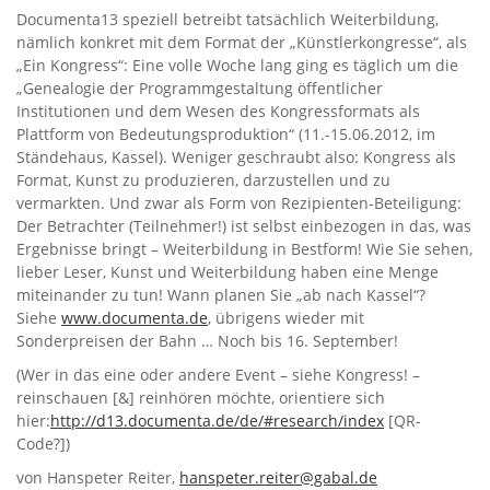
Documenta13 speziell betreibt tatsächlich Weiterbildung,
nämlich konkret mit dem Format der „Künstlerkongresse“, als
„Ein Kongress“: Eine volle Woche lang ging es täglich um die
„Genealogie der Programmgestaltung öffentlicher
Institutionen und dem Wesen des Kongressformats als
Plattform von Bedeutungsproduktion“ (11.-15.06.2012, im
Ständehaus, Kassel). Weniger geschraubt also: Kongress als
Format, Kunst zu produzieren, darzustellen und zu
vermarkten. Und zwar als Form von Rezipienten-Beteiligung:
Der Betrachter (Teilnehmer!) ist selbst einbezogen in das, was
Ergebnisse bringt – Weiterbildung in Bestform! Wie Sie sehen,
lieber Leser, Kunst und Weiterbildung haben eine Menge
miteinander zu tun! Wann planen Sie „ab nach Kassel“?
Siehe
www.documenta.de
, übrigens wieder mit
Sonderpreisen der Bahn … Noch bis 16. September!
(Wer in das eine oder andere Event – siehe Kongress! –
reinschauen [&] reinhören möchte, orientiere sich
hier:
http://d13.documenta.de/de/#research/index
[QR-
Code?])
von Hanspeter Reiter,
hanspeter.reiter@gabal.de