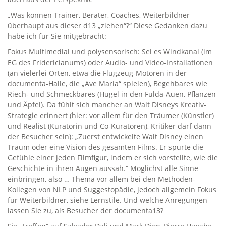
„Was können Trainer, Berater, Coaches, Weiterbildner
überhaupt aus dieser d13 „ziehen“?“ Diese Gedanken dazu
habe ich für Sie mitgebracht:
Fokus Multimedial und polysensorisch: Sei es Windkanal (im
EG des Fridericianums) oder Audio- und Video-Installationen
(an vielerlei Orten, etwa die Flugzeug-Motoren in der
documenta-Halle, die „Ave Maria“ spielen), Begehbares wie
Riech- und Schmeckbares (Hügel in den Fulda-Auen, Pflanzen
und Äpfel). Da fühlt sich mancher an Walt Disneys Kreativ-
Strategie erinnert (hier: vor allem für den Träumer (Künstler)
und Realist (Kuratorin und Co-Kuratoren), Kritiker darf dann
der Besucher sein): „Zuerst entwickelte Walt Disney einen
Traum oder eine Vision des gesamten Films. Er spürte die
Gefühle einer jeden Filmfigur, indem er sich vorstellte, wie die
Geschichte in ihren Augen aussah.“ Möglichst alle Sinne
einbringen, also … Thema vor allem bei den Methoden-
Kollegen von NLP und Suggestopädie, jedoch allgemein Fokus
für Weiterbildner, siehe Lernstile. Und welche Anregungen
lassen Sie zu, als Besucher der documenta13?