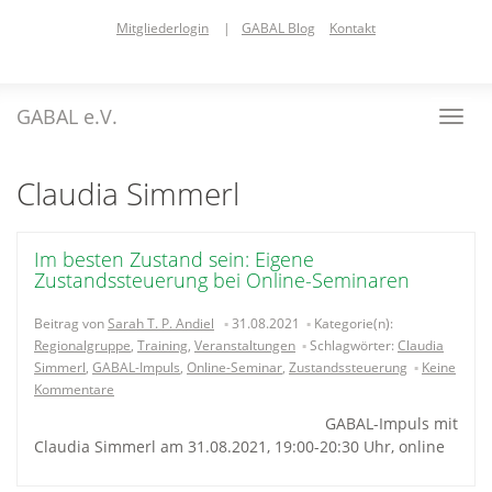
Skip
Mitgliederlogin
|
GABAL Blog
Kontakt
to
main
content
GABAL e.V.
Toggl
navig
Claudia Simmerl
Im besten Zustand sein: Eigene
Zustandssteuerung bei Online-Seminaren
Beitrag von
Sarah T. P. Andiel
31.08.2021
Kategorie(n):
Regionalgruppe
,
Training
,
Veranstaltungen
Schlagwörter:
Claudia
Simmerl
,
GABAL-Impuls
,
Online-Seminar
,
Zustandssteuerung
Keine
Kommentare
GABAL-Impuls mit
Claudia Simmerl am 31.08.2021, 19:00-20:30 Uhr, online