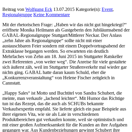
Beitrag von
Wolfgang Eck
13.07.2015
Kategorie(n):
Event
,
Regionalgruppe
Keine Kommentare
Mit der rhetorischen Frage: „Haben wir das nicht gut hingekriegt?“
eröffnete Monika Heilmann als Gastgeberin den Jubiläumsabend der
GABAL-Regionalgruppe Stuttgart/Mittlerer Neckar. Der Anlass
„zehn Jahre als Regionalgruppe“ sollte nicht mit einer
austauschbaren Feier sondern mit einem Doppelvortragsabend der
Extraklasse begangen werden. So erwarteten ein deutlich
Mehrfaches von Zehn am 18. Juni 2015 im Stuttgarter Ratskeller
zwei Referenten „von weiter weg“. Die Anreise für viele gestaltete
sich äußerst zäh, weil im Stuttgarter Straßenverkehr mal wieder gar
nichts ging. GABAL hatte daran kaum Schuld, eher die
„Konkurrenzveranstaltung“ von Helene Fischer zeitgleich in
Cannstatt.
„Happy Sales“ ist Motto und Buchtitel von Sandra Schubert, die
meinte, man verkaufe „lachend leichter“. Mit Humor das Richtige
tun ist das Rezept, das die auch als SCHUBs bekannte
Verkaufsexpertin empfahl. Sie lieferte gleich ein paar Beispiele aus
ihrer eigenen Vita, wie sie als Laie in verschiedenen
Produktbereichen gut verkaufen konnte, weil sie optimistisch und
mit einer großen Aufmerksamkeit für die Kunden an ihre Aufgaben
gegangen war. Aus Kundenbeziehungen gewinnt Schubert ihre