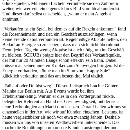
Glücksquellen. Mit einem Lächeln vermittelte sie den Zuhörern
weiter, wie wertvoll ein eigenes klares Bild vom Idealkunden ist.
Und dieser darf selbst entscheiden, „wann er mein Angebot
annimmt.“
„Verkaufen ist ein Spiel, bei dem es auf die Regeln ankommt“, fand
die Rosenheimerin und riet, ein Geschäft auszuschlagen, wenn
keine Freude damit verbunden ist. Regelmäßige Abläufe helfen, den
Bedarf an Energie so zu steuern, dass man sich nicht übernimmt.
Denn jeden Tag ein wenig Akquise ist auch nötig, um im Geschäft
zu bleiben. SCHUBs prägte hier den Begriff des Verkaufsquikie,
der mit nur 20 Minuten Länge schon effektiv sein kann. Dabei
müsse man seinen inneren Kritiker zum Schweigen bringen. Ist die
Energie vorhanden, könne man im Sinn von „Happy Sale“
glücklich verkaufen und das am besten drei Mal täglich.
„Fall auf oder Du bist weg!“ Diesen Leitspruch brachte Günter
Mainka aus Berlin mit. Aus Events wurde bei ihm
Erlebnismarketing. Warum er dies in den Vordergrund rückte,
belegte der Referent an Hand der Geschwindigkeit, mit der sich
neue Technologien am Markt durchsetzen. Darauf hätten wir uns so
einzustellen in der Art, wie wir auf Kunden eingehen. Leistung ist
heute vergleichbarer als noch vor etwa zwanzig Jahren. Deshalb
müssen wir uns von unseren Wettbewerbern unterscheiden. Das
mache die Bemühungen um unsere Kunden anstrengender und