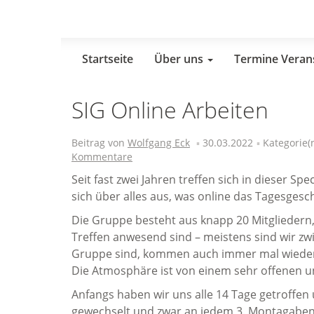
Skip
to
main
content
Startseite
Über uns
Termine Veran
SIG Online Arbeiten
Beitrag von
Wolfgang Eck
30.03.2022
Kategorie(
Kommentare
Seit fast zwei Jahren treffen sich in dieser S
sich über alles aus, was online das Tagesgesc
Die Gruppe besteht aus knapp 20 Mitgliedern,
Treffen anwesend sind – meistens sind wir zw
Gruppe sind, kommen auch immer mal wieder 
Die Atmosphäre ist von einem sehr offenen 
Anfangs haben wir uns alle 14 Tage getroffen
gewechselt und zwar an jedem 3. Montagaben