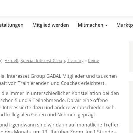
staltungen
Mitglied werden
Mitmachen
Marktp
n):
Aktuell
,
Special Interest Group
,
Training
Keine
pecial Interesset Group GABAL Mitglieder und tauschen
häft von Trainierenden und Coaches erleichtert.
 die immer in unterschiedlicher Konstellation bei den
ischen 5 und 9 Teilnehmende. Da wir eine offene
Interessierte dazu und andere verabschieden sich.
und kollegialen Geben und Nehmen geprägt.
 und irgendwann sind wir dann auf monatliche Treffen
d des Monats, um 19 Uhr über Zoom, für 1 Stunde –