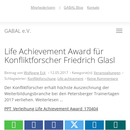
Skip
Mitgliederlogin
|
GABAL Blog
Kontakt
to
main
content
GABAL e.V.
Toggl
navig
Life Achievement Award für
Konfliktforscher Friedrich Glasl
Beitrag von
Wolfgang Eck
12.05.2017
Kategorie(n):
Veranstaltungen
Schlagwörter:
Konfliktforschung
,
Life-achivement
Keine Kommentare
Der Konfliktforscher erhält höchste Auszeichnung der
Weiterbildungsbranche bei den Petersberger Trainertagen
2017 verliehen. Weiterlesen …
PPT_Verleihung Life Achievement Award_170404