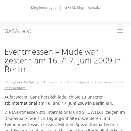
Skip
Mitgliederlogin
|
GABAL Blog
Kontakt
to
main
content
GABAL e.V.
Toggl
navig
Eventmessen – Müde war
gestern am 16. /17. Juni 2009 in
Berlin
Beitrag von
Wolfgang Eck
29.05.2009
Kategorie(n):
Allgemein
Keine
Kommentare
Aufgewacht! Ganz herzlich lade ich Sie zu unserer
stb international
am
16. und 17. Juni 2009 in Berlin
ein.
Die Eventmessen stb international und SHOWTECH zeigen im
Doppelpack, wie sich Tagungsinhalte inszenieren und
Teilnehmer fesseln lassen. Mit dem Spezialthema Technik
und Experten geben sie im Messegelände Berlin Einblicke in