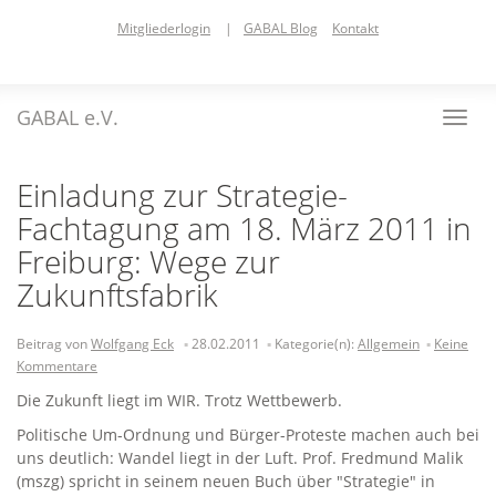
Skip
Mitgliederlogin
|
GABAL Blog
Kontakt
to
main
content
GABAL e.V.
Toggl
navig
Einladung zur Strategie-
Fachtagung am 18. März 2011 in
Freiburg: Wege zur
Zukunftsfabrik
Beitrag von
Wolfgang Eck
28.02.2011
Kategorie(n):
Allgemein
Keine
Kommentare
Die Zukunft liegt im WIR. Trotz Wettbewerb.
Politische Um-Ordnung und Bürger-Proteste machen auch bei
uns deutlich: Wandel liegt in der Luft. Prof. Fredmund Malik
(mszg) spricht in seinem neuen Buch über "Strategie" in