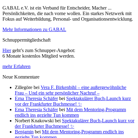
GABAL e.V. ist ein Verband für Entscheider, Macher ...
Persönlichkeiten, die nach vorne wollen. Ein starkes Netzwerk mit
Fokus auf Weiterbildung, Personal- und Organisationsentwicklung.
Mehr Informationen zu GABAL
Schnuppermitgliedschaft
Hier
geht’s zum Schnupper-Angebot:
6 Monate kostenlos Mitglied werden.
mehr Erfahren
Neue Kommentare
Zillegöre
bei
Vera F. Birkenbihl – eine außergewöhnliche
Frau – Und ein sehr persönlicher Nachruf –
Erna Theresia Schäfer
bei
Spektakulärer Buch-Launch kurz
vor der Frankfurter Buchmesse! ✨
Erna Theresia Schäfer
bei
Mit dem Mentoring-Programm
endlich ins gezielte Tun kommen
Norbert Knakowski
bei
Spektakulärer Buch-Launch kurz vor
der Frankfurter Buchmesse! ✨
Benjamin
bei
Mit dem Mentoring-Programm endlich ins
gezielte Tun kommen