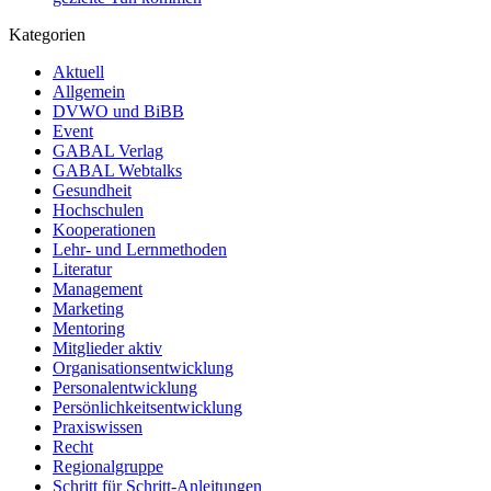
Kategorien
Aktuell
Allgemein
DVWO und BiBB
Event
GABAL Verlag
GABAL Webtalks
Gesundheit
Hochschulen
Kooperationen
Lehr- und Lernmethoden
Literatur
Management
Marketing
Mentoring
Mitglieder aktiv
Organisationsentwicklung
Personalentwicklung
Persönlichkeitsentwicklung
Praxiswissen
Recht
Regionalgruppe
Schritt für Schritt-Anleitungen