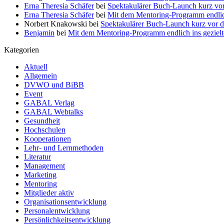
Erna Theresia Schäfer
bei
Spektakulärer Buch-Launch kurz vo
Erna Theresia Schäfer
bei
Mit dem Mentoring-Programm endlic
Norbert Knakowski
bei
Spektakulärer Buch-Launch kurz vor d
Benjamin
bei
Mit dem Mentoring-Programm endlich ins gezie
Kategorien
Aktuell
Allgemein
DVWO und BiBB
Event
GABAL Verlag
GABAL Webtalks
Gesundheit
Hochschulen
Kooperationen
Lehr- und Lernmethoden
Literatur
Management
Marketing
Mentoring
Mitglieder aktiv
Organisationsentwicklung
Personalentwicklung
Persönlichkeitsentwicklung