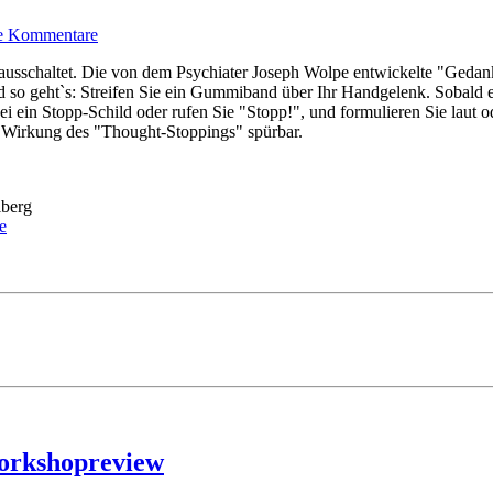
e Kommentare
ausschaltet. Die von dem Psychiater Joseph Wolpe entwickelte "Gedank
o geht`s: Streifen Sie ein Gummiband über Ihr Handgelenk. Sobald ein
 ein Stopp-Schild oder rufen Sie "Stopp!", und formulieren Sie laut od
die Wirkung des "Thought-Stoppings" spürbar.
lberg
e
Workshopreview