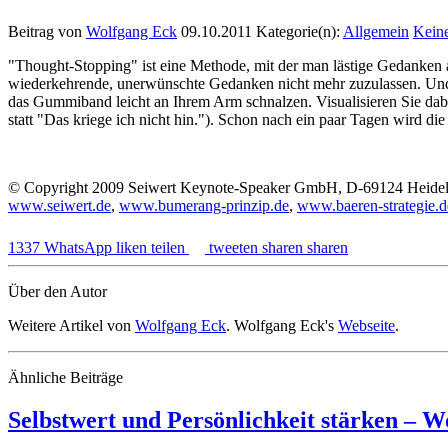
Beitrag von
Wolfgang Eck
09.10.2011
Kategorie(n):
Allgemein
Kein
"Thought-Stopping" ist eine Methode, mit der man lästige Gedanken 
wiederkehrende, unerwünschte Gedanken nicht mehr zuzulassen. Und s
das Gummiband leicht an Ihrem Arm schnalzen. Visualisieren Sie dabei
statt "Das kriege ich nicht hin."). Schon nach ein paar Tagen wird 
© Copyright 2009 Seiwert Keynote-Speaker GmbH, D-69124 Heide
www.seiwert.de
,
www.bumerang-prinzip.de
,
www.baeren-strategie.d
1337
WhatsApp
liken
teilen
tweeten
sharen
sharen
Über den Autor
Weitere Artikel von
Wolfgang Eck
. Wolfgang Eck's
Webseite
.
Ähnliche Beiträge
Selbstwert und Persönlichkeit stärken – 