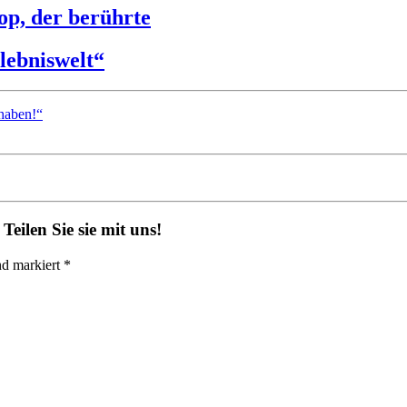
op, der berührte
lebniswelt“
 haben!“
eilen Sie sie mit uns!
nd markiert *