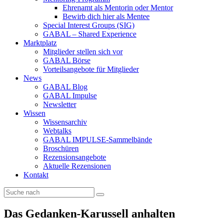
Ehrenamt als Mentorin oder Mentor
Bewirb dich hier als Mentee
Special Interest Groups (SIG)
GABAL – Shared Experience
Marktplatz
Mitglieder stellen sich vor
GABAL Börse
Vorteilsangebote für Mitglieder
News
GABAL Blog
GABAL Impulse
Newsletter
Wissen
Wissensarchiv
Webtalks
GABAL IMPULSE-Sammelbände
Broschüren
Rezensionsangebote
Aktuelle Rezensionen
Kontakt
Das Gedanken-Karussell anhalten