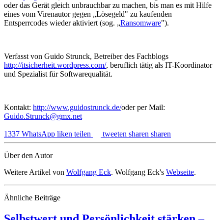
oder das Gerät gleich unbrauchbar zu machen, bis man es mit Hilfe
eines vom Virenautor gegen „Lösegeld" zu kaufenden
Entsperrcodes wieder aktiviert (sog. „
Ransomware
").
Verfasst von Guido Strunck, Betreiber des Fachblogs
http://itsicherheit.wordpress.com/
, beruflich tätig als IT-Koordinator
und Spezialist für Softwarequalität.
Kontakt:
http://www.guidostrunck.de/
oder per Mail:
Guido.Strunck@gmx.net
1337
WhatsApp
liken
teilen
tweeten
sharen
sharen
Über den Autor
Weitere Artikel von
Wolfgang Eck
. Wolfgang Eck's
Webseite
.
Ähnliche Beiträge
Selbstwert und Persönlichkeit stärken –