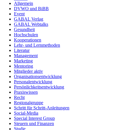
Allgemein
DVWO und BiBB
Event
GABAL Verlag
GABAL Webtalks
Gesundheit
Hochschulen
Kooperationen
Lehr- und Lernmethoden
Literatur
Management
Marketing
Mentoring
Mitglieder aktiv
Organisationsentwicklung
Personalentwicklung
Persönlichkeitsentwicklung
Praxiswissen
Recht
Regionalgruppe
Schritt für Schritt-Anleitungen
Social-Media
Special Interest Group
Steuern und Finanzen
Studie