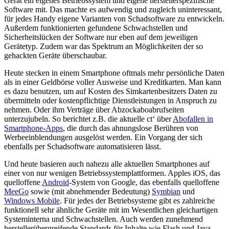
Gerät ein eigenes Betriebssystem und eigene herstellerspezifische
Software mit. Das machte es aufwendig und zugleich uninteressant,
für jedes Handy eigene Varianten von Schadsoftware zu entwickeln.
Außerdem funktionierten gefundene Schwachstellen und
Sicherheitslücken der Software nur eben auf dem jeweiligen
Gerätetyp. Zudem war das Spektrum an Möglichkeiten der so
gehackten Geräte überschaubar.
Heute stecken in einem Smartphone oftmals mehr persönliche Daten
als in einer Geldbörse voller Ausweise und Kreditkarten. Man kann
es dazu benutzen, um auf Kosten des Simkartenbesitzers Daten zu
übermitteln oder kostenpflichtige Dienstleistungen in Anspruch zu
nehmen. Oder ihm Verträge über Abzockaboabrufseiten
unterzujubeln. So berichtet z.B. die aktuelle ct‘ über
Abofallen in
Smartphone-Apps
, die durch das ahnungslose Berühren von
Werbeeinblendungen ausgelöst werden. Ein Vorgang der sich
ebenfalls per Schadsoftware automatisieren lässt.
Und heute basieren auch nahezu alle aktuellen Smartphones auf
einer von nur wenigen Betriebssystemplattformen. Apples iOS, das
quelloffene
Android
-System von Google, das ebenfalls quelloffene
MeeGo
sowie (mit abnehmender Bedeutung)
Symbian
und
Windows Mobile
. Für jedes der Betriebsysteme gibt es zahlreiche
funktionell sehr ähnliche Geräte mit im Wesentlichen gleichartigen
Systeminterna und Schwachstellen. Auch werden zunehmend
herstellerübergreifende Standards für Inhalte wie Flash und Java