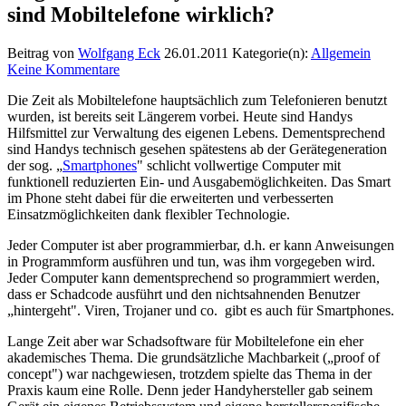
sind Mobiltelefone wirklich?
Beitrag von
Wolfgang Eck
26.01.2011
Kategorie(n):
Allgemein
Keine Kommentare
Die Zeit als Mobiltelefone hauptsächlich zum Telefonieren benutzt
wurden, ist bereits seit Längerem vorbei. Heute sind Handys
Hilfsmittel zur Verwaltung des eigenen Lebens. Dementsprechend
sind Handys technisch gesehen spätestens ab der Gerätegeneration
der sog. „
Smartphones
" schlicht vollwertige Computer mit
funktionell reduzierten Ein- und Ausgabemöglichkeiten. Das Smart
im Phone steht dabei für die erweiterten und verbesserten
Einsatzmöglichkeiten dank flexibler Technologie.
Jeder Computer ist aber programmierbar, d.h. er kann Anweisungen
in Programmform ausführen und tun, was ihm vorgegeben wird.
Jeder Computer kann dementsprechend so programmiert werden,
dass er Schadcode ausführt und den nichtsahnenden Benutzer
„hintergeht". Viren, Trojaner und co. gibt es auch für Smartphones.
Lange Zeit aber war Schadsoftware für Mobiltelefone ein eher
akademisches Thema. Die grundsätzliche Machbarkeit („proof of
concept") war nachgewiesen, trotzdem spielte das Thema in der
Praxis kaum eine Rolle. Denn jeder Handyhersteller gab seinem