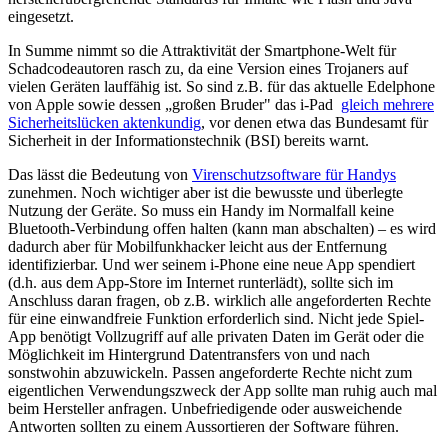
eingesetzt.
In Summe nimmt so die Attraktivität der Smartphone-Welt für
Schadcodeautoren rasch zu, da eine Version eines Trojaners auf
vielen Geräten lauffähig ist. So sind z.B. für das aktuelle Edelphone
von Apple sowie dessen „großen Bruder" das i-Pad
gleich mehrere
Sicherheitslücken aktenkundig
, vor denen etwa das Bundesamt für
Sicherheit in der Informationstechnik (BSI) bereits warnt.
Das lässt die Bedeutung von
Virenschutzsoftware für Handys
zunehmen. Noch wichtiger aber ist die bewusste und überlegte
Nutzung der Geräte. So muss ein Handy im Normalfall keine
Bluetooth-Verbindung offen halten (kann man abschalten) – es wird
dadurch aber für Mobilfunkhacker leicht aus der Entfernung
identifizierbar. Und wer seinem i-Phone eine neue App spendiert
(d.h. aus dem App-Store im Internet runterlädt), sollte sich im
Anschluss daran fragen, ob z.B. wirklich alle angeforderten Rechte
für eine einwandfreie Funktion erforderlich sind. Nicht jede Spiel-
App benötigt Vollzugriff auf alle privaten Daten im Gerät oder die
Möglichkeit im Hintergrund Datentransfers von und nach
sonstwohin abzuwickeln. Passen angeforderte Rechte nicht zum
eigentlichen Verwendungszweck der App sollte man ruhig auch mal
beim Hersteller anfragen. Unbefriedigende oder ausweichende
Antworten sollten zu einem Aussortieren der Software führen.