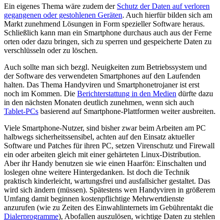
Ein eigenes Thema wäre zudem der
Schutz der Daten auf verloren
gegangenen oder gestohlenen Geräten
. Auch hierfür bilden sich am
Markt zunehmend Lösungen in Form spezieller Software heraus.
Schließlich kann man ein Smartphone durchaus auch aus der Ferne
orten oder dazu bringen, sich zu sperren und gespeicherte Daten zu
verschlüsseln oder zu löschen.
Auch sollte man sich bezgl. Neuigkeiten zum Betriebssystem und
der Software des verwendeten Smartphones auf den Laufenden
halten. Das Thema Handyviren und Smartphonetrojaner ist erst
noch im Kommen. Die
Berichterstattung in den Medien
dürfte dazu
in den nächsten Monaten deutlich zunehmen, wenn sich auch
Tablet-PCs
basierend auf Smartphone-Plattformen weiter ausbreiten.
Viele Smartphone-Nutzer, sind bisher zwar beim Arbeiten am PC
halbwegs sicherheitssensibel, achten auf den Einsatz aktueller
Software und Patches für ihren PC, setzen Virenschutz und Firewall
ein oder arbeiten gleich mit einer gehärteten Linux-Distribution.
Aber ihr Handy benutzen sie wie einen Haarfön: Einschalten und
loslegen ohne weitere Hintergedanken. Ist doch die Technik
praktisch kinderleicht, wartungsfrei und ausfallsicher gestaltet. Das
wird sich ändern (müssen). Spätestens wen Handyviren in größerem
Umfang damit beginnen kostenpflichtige Mehrwertdienste
anzurufen (wie zu Zeiten des Einwahlinternets im Gebührentakt die
Dialerprogramme
), Abofallen auszulösen, wichtige Daten zu stehlen