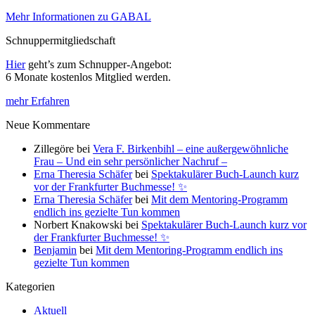
Mehr Informationen zu GABAL
Schnuppermitgliedschaft
Hier
geht’s zum Schnupper-Angebot:
6 Monate kostenlos Mitglied werden.
mehr Erfahren
Neue Kommentare
Zillegöre
bei
Vera F. Birkenbihl – eine außergewöhnliche
Frau – Und ein sehr persönlicher Nachruf –
Erna Theresia Schäfer
bei
Spektakulärer Buch-Launch kurz
vor der Frankfurter Buchmesse! ✨
Erna Theresia Schäfer
bei
Mit dem Mentoring-Programm
endlich ins gezielte Tun kommen
Norbert Knakowski
bei
Spektakulärer Buch-Launch kurz vor
der Frankfurter Buchmesse! ✨
Benjamin
bei
Mit dem Mentoring-Programm endlich ins
gezielte Tun kommen
Kategorien
Aktuell