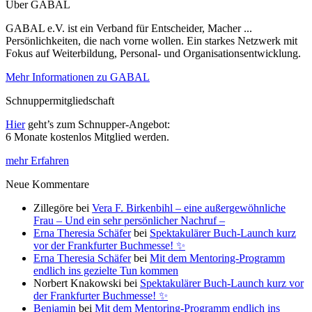
Über GABAL
GABAL e.V. ist ein Verband für Entscheider, Macher ...
Persönlichkeiten, die nach vorne wollen. Ein starkes Netzwerk mit
Fokus auf Weiterbildung, Personal- und Organisationsentwicklung.
Mehr Informationen zu GABAL
Schnuppermitgliedschaft
Hier
geht’s zum Schnupper-Angebot:
6 Monate kostenlos Mitglied werden.
mehr Erfahren
Neue Kommentare
Zillegöre
bei
Vera F. Birkenbihl – eine außergewöhnliche
Frau – Und ein sehr persönlicher Nachruf –
Erna Theresia Schäfer
bei
Spektakulärer Buch-Launch kurz
vor der Frankfurter Buchmesse! ✨
Erna Theresia Schäfer
bei
Mit dem Mentoring-Programm
endlich ins gezielte Tun kommen
Norbert Knakowski
bei
Spektakulärer Buch-Launch kurz vor
der Frankfurter Buchmesse! ✨
Benjamin
bei
Mit dem Mentoring-Programm endlich ins