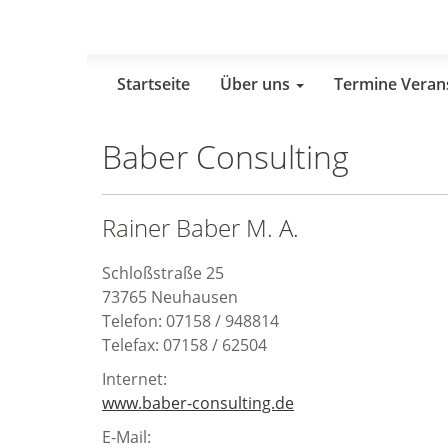
Skip
to
main
content
Startseite
Über uns
Termine Veran
Baber Consulting
Rainer Baber M. A.
Schloßstraße 25
73765 Neuhausen
Telefon: 07158 / 948814
Telefax: 07158 / 62504
Internet:
www.baber-consulting.de
E-Mail: