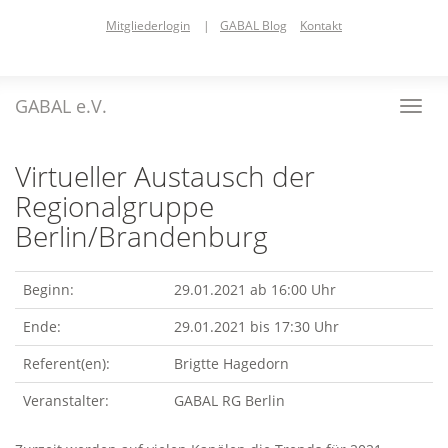
Skip
Mitgliederlogin
|
GABAL Blog
Kontakt
to
main
content
GABAL e.V.
Toggl
navig
Virtueller Austausch der
Regionalgruppe
Berlin/Brandenburg
Beginn:
29.01.2021 ab 16:00 Uhr
Ende:
29.01.2021 bis 17:30 Uhr
Referent(en):
Brigtte Hagedorn
Veranstalter:
GABAL RG Berlin