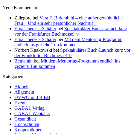
Neue Kommentare
Zillegöre
bei
Vera F. Birkenbihl – eine außergewöhnliche
Frau – Und ein sehr persönlicher Nachruf –
Erna Theresia Schäfer
bei
Spektakulärer Buch-Launch kurz
vor der Frankfurter Buchmesse! ✨
Erna Theresia Schäfer
bei
Mit dem Mentoring-Programm
endlich ins gezielte Tun kommen
Norbert Knakowski
bei
Spektakulärer Buch-Launch kurz vor
der Frankfurter Buchmesse! ✨
Benjamin
bei
Mit dem Mentoring-Programm endlich ins
gezielte Tun kommen
Kategorien
Aktuell
Allgemein
DVWO und BiBB
Event
GABAL Verlag
GABAL Webtalks
Gesundheit
Hochschulen
Kooperationen