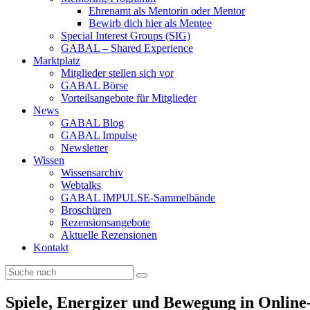
Ehrenamt als Mentorin oder Mentor
Bewirb dich hier als Mentee
Special Interest Groups (SIG)
GABAL – Shared Experience
Marktplatz
Mitglieder stellen sich vor
GABAL Börse
Vorteilsangebote für Mitglieder
News
GABAL Blog
GABAL Impulse
Newsletter
Wissen
Wissensarchiv
Webtalks
GABAL IMPULSE-Sammelbände
Broschüren
Rezensionsangebote
Aktuelle Rezensionen
Kontakt
Spiele, Energizer und Bewegung in Online