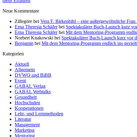
mehr Erfahren
Neue Kommentare
Zillegöre
bei
Vera F. Birkenbihl – eine außergewöhnliche Frau 
Erna Theresia Schäfer
bei
Spektakulärer Buch-Launch kurz vo
Erna Theresia Schäfer
bei
Mit dem Mentoring-Programm endlic
Norbert Knakowski
bei
Spektakulärer Buch-Launch kurz vor d
Benjamin
bei
Mit dem Mentoring-Programm endlich ins gezie
Kategorien
Aktuell
Allgemein
DVWO und BiBB
Event
GABAL Verlag
GABAL Webtalks
Gesundheit
Hochschulen
Kooperationen
Lehr- und Lernmethoden
Literatur
Management
Marketing
Mentoring