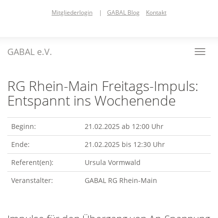
Skip
Mitgliederlogin
|
GABAL Blog
Kontakt
to
main
content
GABAL e.V.
Toggl
navig
RG Rhein-Main Freitags-Impuls:
Entspannt ins Wochenende
Beginn:
21.02.2025 ab 12:00 Uhr
Ende:
21.02.2025 bis 12:30 Uhr
Referent(en):
Ursula Vormwald
Veranstalter:
GABAL RG Rhein-Main