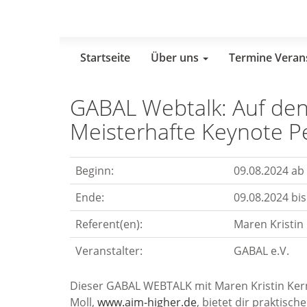
Skip
to
main
content
Startseite
Über uns
Termine Veran
GABAL Webtalk: Auf den
Meisterhafte Keynote P
Beginn:
09.08.2024 ab
Ende:
09.08.2024 bis
Referent(en):
Maren Kristin 
Veranstalter:
GABAL e.V.
Dieser GABAL WEBTALK mit Maren Kristin Ker
Moll,
www.aim-higher.de
, bietet dir praktis