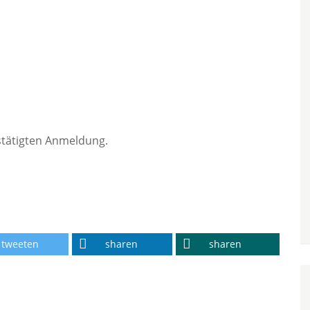
stätigten Anmeldung.
tweeten
sharen
sharen