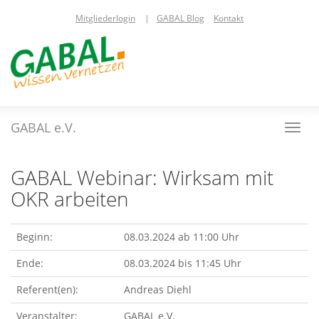
Skip
Mitgliederlogin
|
GABAL Blog
Kontakt
to
main
content
GABAL e.V.
Toggl
navig
GABAL Webinar: Wirksam mit
OKR arbeiten
Beginn:
08.03.2024 ab 11:00 Uhr
Ende:
08.03.2024 bis 11:45 Uhr
Referent(en):
Andreas Diehl
Veranstalter:
GABAL e.V.