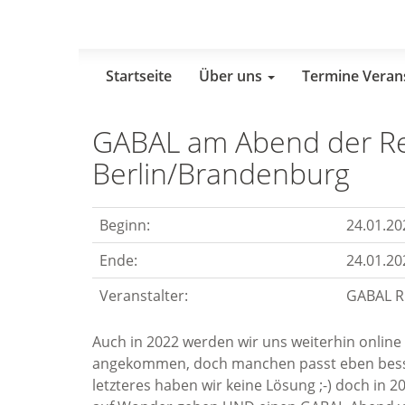
Skip
to
main
content
Startseite
Über uns
Termine Veran
GABAL am Abend der R
Berlin/Brandenburg
Beginn:
24.01.20
Ende:
24.01.20
Veranstalter:
GABAL R
Auch in 2022 werden wir uns weiterhin online 
angekommen, doch manchen passt eben besse
letzteres haben wir keine Lösung ;-) doch in 2