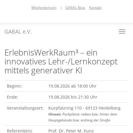
Skip
Mitgliederlogin
|
GABAL Blog
Kontakt
to
main
content
GABAL e.V.
Toggl
navig
ErlebnisWerkRaum³ – ein
innovatives Lehr-/Lernkonzept
mittels generativer KI
Beginn:
19.08.2026 ab 18:00 Uhr
Ende:
19.08.2026 bis 21:30 Uhr
Veranstaltungsort:
Kurpfalzring 110 - 69123 Heidelberg
Hinweis:
Parkplätze: neben bzw. hinter dem
Hauptgebäude bzw. entlang der Straße
Referent(en):
Prof. Dr. Peter M. Kunz