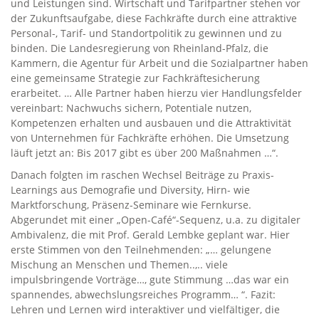
und Leistungen sind. Wirtschaft und Tarifpartner stehen vor
der Zukunftsaufgabe, diese Fachkräfte durch eine attraktive
Personal-, Tarif- und Standortpolitik zu gewinnen und zu
binden. Die Landesregierung von Rheinland-Pfalz, die
Kammern, die Agentur für Arbeit und die Sozialpartner haben
eine gemeinsame Strategie zur Fachkräftesicherung
erarbeitet. … Alle Partner haben hierzu vier Handlungsfelder
vereinbart: Nachwuchs sichern, Potentiale nutzen,
Kompetenzen erhalten und ausbauen und die Attraktivität
von Unternehmen für Fachkräfte erhöhen. Die Umsetzung
läuft jetzt an: Bis 2017 gibt es über 200 Maßnahmen …“.
Danach folgten im raschen Wechsel Beiträge zu Praxis-
Learnings aus Demografie und Diversity, Hirn- wie
Marktforschung, Präsenz-Seminare wie Fernkurse.
Abgerundet mit einer „Open-Café“-Sequenz, u.a. zu digitaler
Ambivalenz, die mit Prof. Gerald Lembke geplant war. Hier
erste Stimmen von den Teilnehmenden: „… gelungene
Mischung an Menschen und Themen..,.. viele
impulsbringende Vorträge…, gute Stimmung …das war ein
spannendes, abwechslungsreiches Programm… “. Fazit:
Lehren und Lernen wird interaktiver und vielfältiger, die