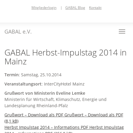
Skip
Mitgliederlogin
|
GABAL Blog
Kontakt
to
main
content
GABAL e.V.
Toggl
navig
GABAL Herbst-Impulstag 2014 in
Mainz
Termin
: Samstag, 25.10.2014
Veranstaltungsort
: InterCityHotel Mainz
Grußwort von Ministerin Eveline Lemke
Ministerin für Wirtschaft, Klimaschutz, Energie und
Landesplanung Rheinland-Pfalz
Grußwort – Download als PDF Grußwort – Download als PDF
(8,1 kB)
Herbst Impulstag 2014 – Informations PDF Herbst Impulstag