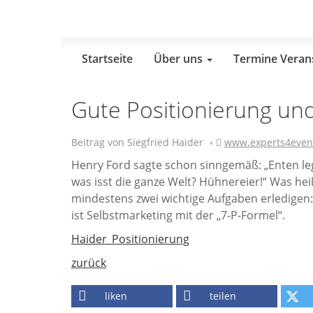
Skip
to
main
content
Startseite
Über uns
Termine Veran
Gute Positionierung un
Beitrag von Siegfried Haider
www.experts4even
Henry Ford sagte schon sinngemäß: „Enten leg
was isst die ganze Welt? Hühnereier!“ Was hei
mindestens zwei wichtige Aufgaben erledigen:
ist Selbstmarketing mit der „7-P-Formel“.
Haider_Positionierung
zurück
liken
teilen