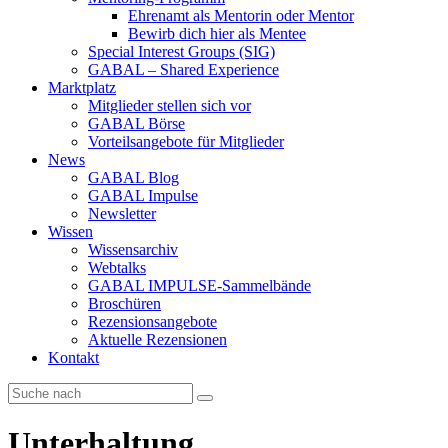
Ehrenamt als Mentorin oder Mentor
Bewirb dich hier als Mentee
Special Interest Groups (SIG)
GABAL – Shared Experience
Marktplatz
Mitglieder stellen sich vor
GABAL Börse
Vorteilsangebote für Mitglieder
News
GABAL Blog
GABAL Impulse
Newsletter
Wissen
Wissensarchiv
Webtalks
GABAL IMPULSE-Sammelbände
Broschüren
Rezensionsangebote
Aktuelle Rezensionen
Kontakt
Unterhaltung