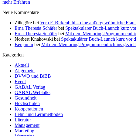
mehr Erfahren
Neue Kommentare
Zillegöre
bei
Vera F. Birkenbihl – eine außergewöhnliche Frau 
Erna Theresia Schäfer
bei
Spektakulärer Buch-Launch kurz vo
Erna Theresia Schäfer
bei
Mit dem Mentoring-Programm endlic
Norbert Knakowski
bei
Spektakulärer Buch-Launch kurz vor d
Benjamin
bei
Mit dem Mentoring-Programm endlich ins gezie
Kategorien
Aktuell
Allgemein
DVWO und BiBB
Event
GABAL Verlag
GABAL Webtalks
Gesundheit
Hochschulen
Kooperationen
Lehr- und Lernmethoden
Literatur
Management
Marketing