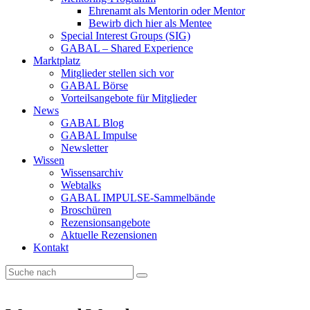
Ehrenamt als Mentorin oder Mentor
Bewirb dich hier als Mentee
Special Interest Groups (SIG)
GABAL – Shared Experience
Marktplatz
Mitglieder stellen sich vor
GABAL Börse
Vorteilsangebote für Mitglieder
News
GABAL Blog
GABAL Impulse
Newsletter
Wissen
Wissensarchiv
Webtalks
GABAL IMPULSE-Sammelbände
Broschüren
Rezensionsangebote
Aktuelle Rezensionen
Kontakt