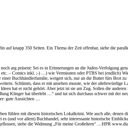
in auf knapp 350 Seiten. Ein Thema der Zeit offenbar, siehe die para
noch arg präsent: Sei es in Erinnerungen an die Juden-Verfolgung gena
 etc. – Comics inkl. ;-) …) wie Vermissten oder PTBS bei (endlich) Wi
ner Buchhändlerfamilie, weigert sich, nur an die Butter fürs Brot zu d
itern. Schlimm, dass er mit ansehen musste, wie der altehrwürdige L
 Ideen hat er nicht gehört. Aber jetzt ist sie am Zug. Sollen die ander
dlung Klinger hat überlebt …“ und tut sich durchaus schwer mit der ne
ter: gute Aussichten …
hoben fühlen mit diesem historischen Lokalkrimi. Wie auch alle, denen
sei es (und vor allem) Buchhandel, sehr interessante historische Einblic
n eingeflossen, siehe die Widmung „Für meine Großeltern“ …HPR www.d