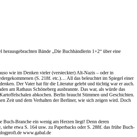
llel herausgebrachten Bände „Die Buchhändlerin 1+2“ über eine
uso wie im Denken vieler (versteckter) Alt-Nazis – oder in
edergekommenen (S. 218f. etc.)… All das beleuchtet im Spiegel einer
enken. Der Vater hat für die Literatur gelebt und tüchtig war er auch.
aden am Rathaus Schöneberg ausbrannte. Das war, als würde das
en Kartoffelschalen abkochen. Berlin braucht Stimmen und Geschichten.
uen Zeit und dem Verhalten der Berliner, wie sich zeigen wird. Doch
 die Buch-Branche ein wenig am Herzen liegt! Denn deren
ke, siehe etwa S. 164 usw. zu Paperbacks oder S. 288f. das frühe Buch-
ialogprofi.de www.gabal.de