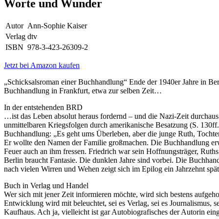
Worte und Wunder
Autor
Ann-Sophie Kaiser
Verlag
dtv
ISBN
978-3-423-26309-2
Jetzt bei Amazon kaufen
„Schicksalsroman einer Buchhandlung“ Ende der 1940er Jahre in Berl
Buchhandlung in Frankfurt, etwa zur selben Zeit…
In der entstehenden BRD
…ist das Leben absolut heraus fordernd – und die Nazi-Zeit durchaus 
unmittelbaren Kriegsfolgen durch amerikanische Besatzung (S. 130ff.
Buchhandlung: „Es geht ums Überleben, aber die junge Ruth, Tochter ei
Er wollte den Namen der Familie großmachen. Die Buchhandlung erwe
Feuer auch an ihm fressen. Friedrich war sein Hoffnungsträger, Ruths
Berlin braucht Fantasie. Die dunklen Jahre sind vorbei. Die Buchhan
nach vielen Wirren und Wehen zeigt sich im Epilog ein Jahrzehnt spä
Buch in Verlag und Handel
Wer sich mit jener Zeit informieren möchte, wird sich bestens aufge
Entwicklung wird mit beleuchtet, sei es Verlag, sei es Journalismus, 
Kaufhaus. Ach ja, vielleicht ist gar Autobiografisches der Autori