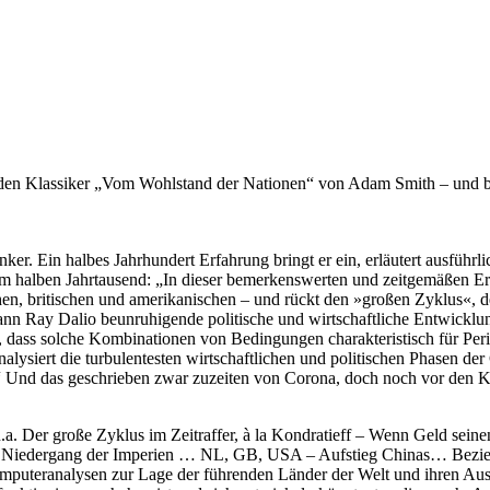
 den Klassiker „Vom Wohlstand der Nationen“ von Adam Smith – und bi
er. Ein halbes Jahrhundert Erfahrung bringt er ein, erläutert ausführl
 halben Jahrtausend: „In dieser bemerkenswerten und zeitgemäßen Erg
chen, britischen und amerikanischen – und rückt den »großen Zyklus«, d
gann Ray Dalio beunruhigende politische und wirtschaftliche Entwicklu
, dass solche Kombinationen von Bedingungen charakteristisch für Per
alysiert die turbulentesten wirtschaftlichen und politischen Phasen de
n.“ Und das geschrieben zwar zuzeiten von Corona, doch noch vor den K
u.a. Der große Zyklus im Zeitraffer, à la Kondratieff – Wenn Geld seinen
g und Niedergang der Imperien … NL, GB, USA – Aufstieg Chinas… Bez
omputeranalysen zur Lage der führenden Länder der Welt und ihren Auss