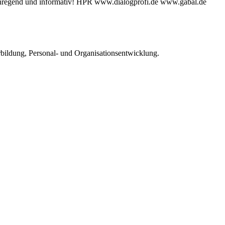
: Anregend und informativ! HPR www.dialogprofi.de www.gabal.de
rbildung, Personal- und Organisationsentwicklung.