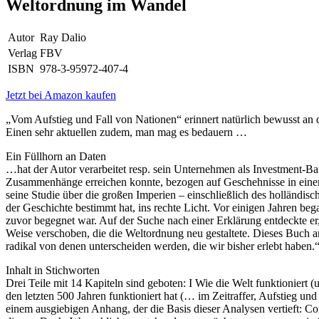
Weltordnung im Wandel
Autor
Ray Dalio
Verlag
FBV
ISBN
978-3-95972-407-4
Jetzt bei Amazon kaufen
„Vom Aufstieg und Fall von Nationen“ erinnert natürlich bewusst an
Einen sehr aktuellen zudem, man mag es bedauern …
Ein Füllhorn an Daten
…hat der Autor verarbeitet resp. sein Unternehmen als Investment-Bank
Zusammenhänge erreichen konnte, bezogen auf Geschehnisse in einem
seine Studie über die großen Imperien – einschließlich des holländis
der Geschichte bestimmt hat, ins rechte Licht. Vor einigen Jahren be
zuvor begegnet war. Auf der Suche nach einer Erklärung entdeckte er
Weise verschoben, die die Weltordnung neu gestaltete. Dieses Buch an
radikal von denen unterscheiden werden, die wir bisher erlebt habe
Inhalt in Stichworten
Drei Teile mit 14 Kapiteln sind geboten: I Wie die Welt funktioniert (
den letzten 500 Jahren funktioniert hat (… im Zeitraffer, Aufstie
einem ausgiebigen Anhang, der die Basis dieser Analysen vertieft: C