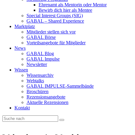
Ehrenamt als Mentorin oder Mentor
Bewirb dich hier als Mentee
Special Interest Groups (SIG)
GABAL – Shared Experience
Marktplatz
Mitglieder stellen sich vor
GABAL Börse
Vorteilsangebote für Mitglieder
News
GABAL Blog
GABAL Impulse
Newsletter
Wissen
Wissensarchiv
Webtalks
GABAL IMPULSE-Sammelbände
Broschüren
Rezensionsangebote
Aktuelle Rezensionen
Kontakt