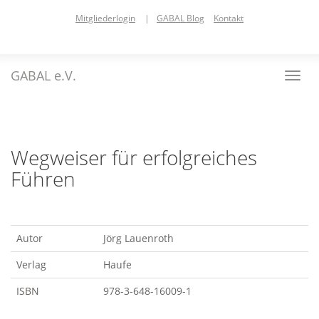
Skip
Mitgliederlogin
|
GABAL Blog
Kontakt
to
main
content
GABAL e.V.
Toggl
navig
Wegweiser für erfolgreiches
Führen
Autor
Jörg Lauenroth
Verlag
Haufe
ISBN
978-3-648-16009-1