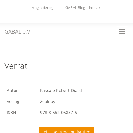
Skip
Mitgliederlogin
|
GABAL Blog
Kontakt
to
main
content
GABAL e.V.
Toggl
navig
Verrat
Autor
Pascale Robert-Diard
Verlag
Zsolnay
ISBN
978-3-552-05857-6
Jetzt bei Amazon kaufen