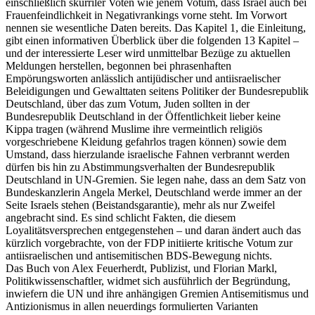
einschließlich skurriler Voten wie jenem Votum, dass Israel auch bei
Frauenfeindlichkeit in Negativrankings vorne steht. Im Vorwort
nennen sie wesentliche Daten bereits. Das Kapitel 1, die Einleitung,
gibt einen informativen Überblick über die folgenden 13 Kapitel –
und der interessierte Leser wird unmittelbar Bezüge zu aktuellen
Meldungen herstellen, begonnen bei phrasenhaften
Empörungsworten anlässlich antijüdischer und antiisraelischer
Beleidigungen und Gewalttaten seitens Politiker der Bundesrepublik
Deutschland, über das zum Votum, Juden sollten in der
Bundesrepublik Deutschland in der Öffentlichkeit lieber keine
Kippa tragen (während Muslime ihre vermeintlich religiös
vorgeschriebene Kleidung gefahrlos tragen können) sowie dem
Umstand, dass hierzulande israelische Fahnen verbrannt werden
dürfen bis hin zu Abstimmungsverhalten der Bundesrepublik
Deutschland in UN-Gremien. Sie legen nahe, dass an dem Satz von
Bundeskanzlerin Angela Merkel, Deutschland werde immer an der
Seite Israels stehen (Beistandsgarantie), mehr als nur Zweifel
angebracht sind. Es sind schlicht Fakten, die diesem
Loyalitätsversprechen entgegenstehen – und daran ändert auch das
kürzlich vorgebrachte, von der FDP initiierte kritische Votum zur
antiisraelischen und antisemitischen BDS-Bewegung nichts.
Das Buch von Alex Feuerherdt, Publizist, und Florian Markl,
Politikwissenschaftler, widmet sich ausführlich der Begründung,
inwiefern die UN und ihre anhängigen Gremien Antisemitismus und
Antizionismus in allen neuerdings formulierten Varianten