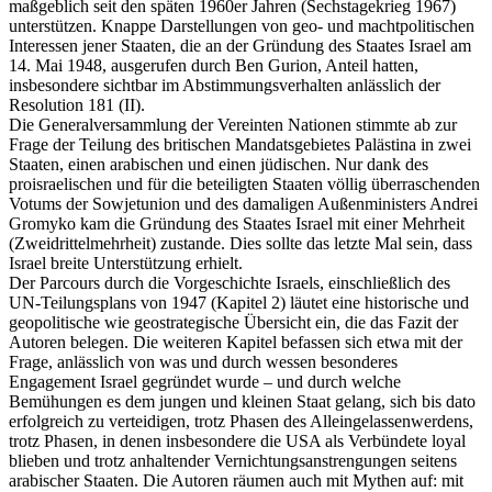
maßgeblich seit den späten 1960er Jahren (Sechstagekrieg 1967)
unterstützen. Knappe Darstellungen von geo- und machtpolitischen
Interessen jener Staaten, die an der Gründung des Staates Israel am
14. Mai 1948, ausgerufen durch Ben Gurion, Anteil hatten,
insbesondere sichtbar im Abstimmungsverhalten anlässlich der
Resolution 181 (II).
Die Generalversammlung der Vereinten Nationen stimmte ab zur
Frage der Teilung des britischen Mandatsgebietes Palästina in zwei
Staaten, einen arabischen und einen jüdischen. Nur dank des
proisraelischen und für die beteiligten Staaten völlig überraschenden
Votums der Sowjetunion und des damaligen Außenministers Andrei
Gromyko kam die Gründung des Staates Israel mit einer Mehrheit
(Zweidrittelmehrheit) zustande. Dies sollte das letzte Mal sein, dass
Israel breite Unterstützung erhielt.
Der Parcours durch die Vorgeschichte Israels, einschließlich des
UN-Teilungsplans von 1947 (Kapitel 2) läutet eine historische und
geopolitische wie geostrategische Übersicht ein, die das Fazit der
Autoren belegen. Die weiteren Kapitel befassen sich etwa mit der
Frage, anlässlich von was und durch wessen besonderes
Engagement Israel gegründet wurde – und durch welche
Bemühungen es dem jungen und kleinen Staat gelang, sich bis dato
erfolgreich zu verteidigen, trotz Phasen des Alleingelassenwerdens,
trotz Phasen, in denen insbesondere die USA als Verbündete loyal
blieben und trotz anhaltender Vernichtungsanstrengungen seitens
arabischer Staaten. Die Autoren räumen auch mit Mythen auf: mit