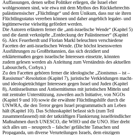
Auffassungen, denen selbst Politiker erliegen, die Israel eher
wohlgesonnen sind, wie etwa mit dem Mythos des Rückkehrrechts
palästinensischer „Flüchtlinge“ und dem Unikum, dass nur sie ihren
Flüchtlingsstatus vererben können und daher angeblich legaler- und
legitimerweise vielseitig gefördert werden.
Die Autoren erläutern ferner die „anti-israelische Wende“ (Kapitel 5)
und die damit verknüpfte „Entdeckung der Palästinenser“ (Kapitel
6). Alex Feuerherdt und Florian Markl beleuchten verschiedene
Facetten der anti-israelischen Wende. (Die höchst lesenswerten
Ausführungen zu Großbritannien, das sich dezidiert und
erklärtermaßen gegen israelische Interessen einsetzte, könnten
zudem gelesen werden als Anleitung zum Verständnis des aktuellen
Labourchefs, Corbyn.)
Zu den Facetten gehören ferner die ideologische „Zionismus – ist –
Rassismus“-Resolution (Kapitel 7), juristische Verkleidungen macht-
und ideologieträchtiger Interessen gegen Israel und Juden (Kapitel
8), Antiisraelismus und Antisemitismus mit juristischen Mitteln und
mit zentraler Unterstützung, zuweilen auch Initiative, von NGOs
(Kapitel 9 und 10) sowie die erwähnte Flüchtlingshilfe durch die
UNWRA, die den Terror gegen Israel programmatisch am Leben
hält (Kapitel 10). Das Schlusskapitel befasst sich (zum Teil
zusammenfassend) mit der tatkräftigen Flankierung israelfeindlicher
Maßnahmen durch UNESCO, die WHO und die UNO. Hier dreht
sich alles um – neusprech – falsche/ gefälschte Tatsachen und
Propaganda, um diverse Verurteilungen Israels, dem einzigem