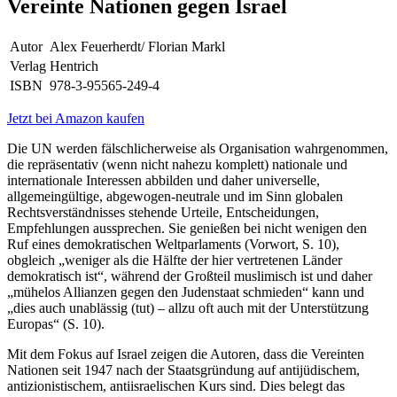
Vereinte Nationen gegen Israel
Autor
Alex Feuerherdt/ Florian Markl
Verlag
Hentrich
ISBN
978-3-95565-249-4
Jetzt bei Amazon kaufen
Die UN werden fälschlicherweise als Organisation wahrgenommen,
die repräsentativ (wenn nicht nahezu komplett) nationale und
internationale Interessen abbilden und daher universelle,
allgemeingültige, abgewogen-neutrale und im Sinn globalen
Rechtsverständnisses stehende Urteile, Entscheidungen,
Empfehlungen aussprechen. Sie genießen bei nicht wenigen den
Ruf eines demokratischen Weltparlaments (Vorwort, S. 10),
obgleich „weniger als die Hälfte der hier vertretenen Länder
demokratisch ist“, während der Großteil muslimisch ist und daher
„mühelos Allianzen gegen den Judenstaat schmieden“ kann und
„dies auch unablässig (tut) – allzu oft auch mit der Unterstützung
Europas“ (S. 10).
Mit dem Fokus auf Israel zeigen die Autoren, dass die Vereinten
Nationen seit 1947 nach der Staatsgründung auf antijüdischem,
antizionistischem, antiisraelischen Kurs sind. Dies belegt das