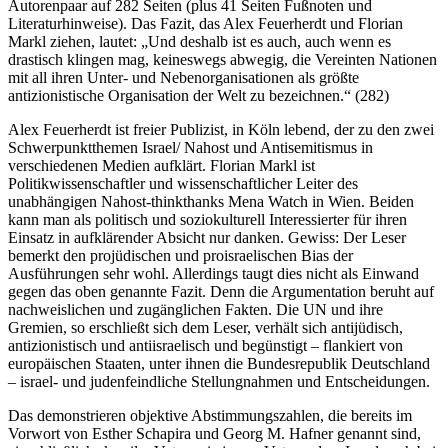
Autorenpaar auf 282 Seiten (plus 41 Seiten Fußnoten und
Literaturhinweise). Das Fazit, das Alex Feuerherdt und Florian
Markl ziehen, lautet: „Und deshalb ist es auch, auch wenn es
drastisch klingen mag, keineswegs abwegig, die Vereinten Nationen
mit all ihren Unter- und Nebenorganisationen als größte
antizionistische Organisation der Welt zu bezeichnen.“ (282)
Alex Feuerherdt ist freier Publizist, in Köln lebend, der zu den zwei
Schwerpunktthemen Israel/ Nahost und Antisemitismus in
verschiedenen Medien aufklärt. Florian Markl ist
Politikwissenschaftler und wissenschaftlicher Leiter des
unabhängigen Nahost-thinkthanks Mena Watch in Wien. Beiden
kann man als politisch und soziokulturell Interessierter für ihren
Einsatz in aufklärender Absicht nur danken. Gewiss: Der Leser
bemerkt den projüdischen und proisraelischen Bias der
Ausführungen sehr wohl. Allerdings taugt dies nicht als Einwand
gegen das oben genannte Fazit. Denn die Argumentation beruht auf
nachweislichen und zugänglichen Fakten. Die UN und ihre
Gremien, so erschließt sich dem Leser, verhält sich antijüdisch,
antizionistisch und antiisraelisch und begünstigt – flankiert von
europäischen Staaten, unter ihnen die Bundesrepublik Deutschland
– israel- und judenfeindliche Stellungnahmen und Entscheidungen.
Das demonstrieren objektive Abstimmungszahlen, die bereits im
Vorwort von Esther Schapira und Georg M. Hafner genannt sind,